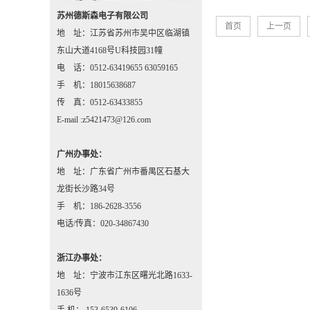
苏州德斯森电子有限公司
首页
上一页
地 址：江苏省苏州市吴中区临湖镇
东山大道4168号U科技园31幢
电 话：0512-63419655 63059165
手 机：18015638687
传 真：0512-63433855
E-mail :z5421473@126.com
广州办事处：
地 址：广东省广州市番禺区石基大
龙街长沙路34号
手 机：186-2628-3556
电话/传真：020-34867430
浙江办事处：
地 址：宁波市江东区曙光北路1633-
1636号