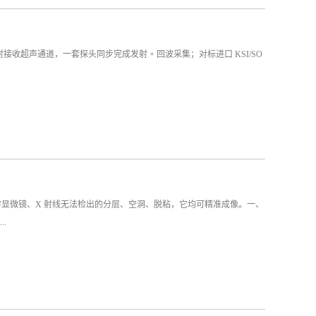
收超声通道，一套探头同步完成发射 + 回波采集；对标进口 KSI/SO
显微镜、X 射线无法检出的分层、空洞、脱粘，它均可精准成像。一、
.