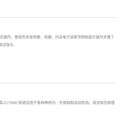
键式操作，使探伤非常简便、快捷，内含电子说明书帮助提示操作步骤了
试探头...
德斯森-EUT8687系统适用于各种棒材内、外部缺陷自动检测。涡流探伤原理