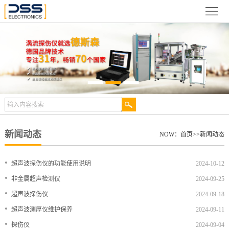
网
站
关
首
于
新
页
德
闻
产
斯
动
品
检
森
态
展
测
合
新闻动态
NOW：
首页
>>
新闻动态
示
案
作
视
•
超声波探伤仪的功能使用说明
2024-10-12
例
伙
频
技
•
非金属超声检测仪
2024-09-25
•
超声波探伤仪
2024-09-18
伴
中
术
服
•
超声波测厚仪维护保养
2024-09-11
心
文
务
联
•
探伤仪
2024-09-04