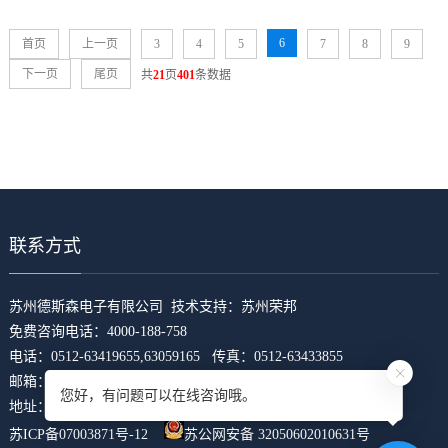
6
首页
上一页
3
4
5
7
8
9
下一页
尾页
共
21
页
401
条数据
联系方式
​苏州德斯森电子有限公司 技术支持：
苏州荣邦
免费咨询电话：4000-188-758
电话：0512-63419655,63059165 传真：0512-63433855
邮箱：z5421473@126.com
您好，有问题可以在线咨询哦。
地址：江苏省苏州市吴中区临湖镇东山大道4168号U科技园31幢
苏ICP备07003871号-12
苏公网安备 32050602010631号