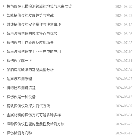
•
探伤仪在无损检测领域的地位与未来展望
2024-08-29
档
与
系
•
智能探伤仪的发展趋势与挑战
2024-08-22
支
德
•
射线探伤仪的安全操作与注意事项
2024-08-15
•
超声波探伤仪的技术特点与优势
2024-08-08
持
斯
•
探伤仪的工作原理及应用场景
2024-07-25
森
•
超声波探伤仪在工业生产中的应用
2024-07-19
•
探伤仪了解一下
2024-07-11
•
船舶焊接缺陷的常见类型分析
2024-07-04
•
超声波检测原理
2024-06-27
•
将磁粉检测讲清楚
2024-06-19
•
探伤仪是一种设备
2024-06-13
•
钢轨探伤仪及探头测试方法
2024-06-07
•
金属材料的探伤方式可是多种多样
2024-05-31
•
磁粉探伤仪性能的重要性及检测方法
2024-05-23
•
探伤检测有几种
2024-05-17