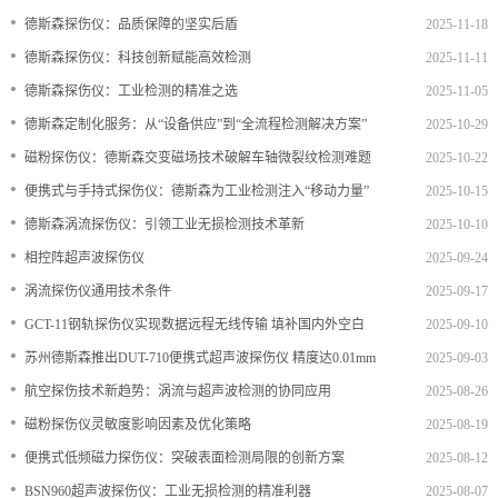
•
德斯森探伤仪：品质保障的坚实后盾
2025-11-18
档
与
系
•
德斯森探伤仪：科技创新赋能高效检测
2025-11-11
支
德
•
德斯森探伤仪：工业检测的精准之选
2025-11-05
•
德斯森定制化服务：从“设备供应”到“全流程检测解决方案”
2025-10-29
持
斯
•
磁粉探伤仪：德斯森交变磁场技术破解车轴微裂纹检测难题
2025-10-22
森
•
便携式与手持式探伤仪：德斯森为工业检测注入“移动力量”
2025-10-15
•
德斯森涡流探伤仪：引领工业无损检测技术革新
2025-10-10
•
相控阵超声波探伤仪
2025-09-24
•
涡流探伤仪通用技术条件
2025-09-17
•
GCT-11钢轨探伤仪实现数据远程无线传输 填补国内外空白
2025-09-10
•
苏州德斯森推出DUT-710便携式超声波探伤仪 精度达0.01mm
2025-09-03
•
航空探伤技术新趋势：涡流与超声波检测的协同应用
2025-08-26
•
磁粉探伤仪灵敏度影响因素及优化策略
2025-08-19
•
便携式低频磁力探伤仪：突破表面检测局限的创新方案
2025-08-12
•
BSN960超声波探伤仪：工业无损检测的精准利器
2025-08-07