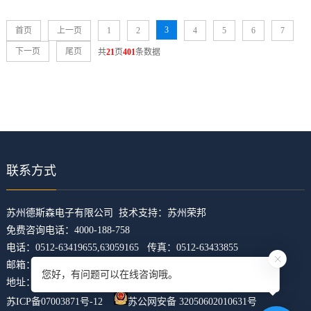
3
首页
上一页
1
2
4
5
6
7
下一页
尾页
共
21
页
401
条数据
联系方式
​苏州德斯森电子有限公司 技术支持：
苏州荣邦
免费咨询电话：4000-188-758
电话：0512-63419655,63059165 传真：0512-63433855
邮箱：z5421473@126.com
您好，有问题可以在线咨询哦。
地址：江苏省苏州市吴中区临湖镇东山大道4168号U科技园31幢
苏ICP备07003871号-12
苏公网安备 32050602010631号