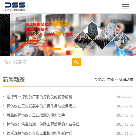
网
站
关
首
于
新
页
德
闻
产
斯
动
品
检
森
态
展
测
合
新闻动态
NOW：
首页
>>
新闻动态
示
案
作
视
•
选择专业探伤仪厂家的探伤仪的优势解析
2025-12-23
例
伙
频
技
•
探伤仪在工业发展中的关键作用与应用场景
2025-12-16
•
可靠的探伤仪，工业检测的得力助手
2025-12-09
伴
中
术
服
•
探伤仪：精准检测，保障工程质量的无名英雄
2025-12-02
心
文
务
联
•
德斯森探伤仪：开启工业检测智能新时代
2025-11-25