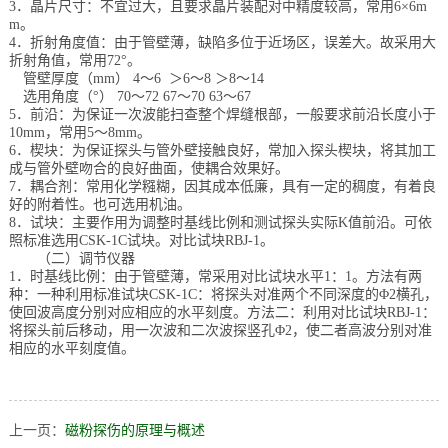
3
．晶片尺寸：不宜过大，且要求晶片装配对中精度较高，常用
6×6m
m
。
4
．折射角度值：由于管壁薄，缺陷多位于近场区，误差大。故采用大
折射角值，常用
72°
。
管壁厚度（
mm
）
4
～
6
＞
6
～
8
＞
8
～
14
选用角度（
°
）
70
～
72 67
～
70 63
～
67
5
．前沿：为保证一次波能扫查整个焊缝根部，一般要求前沿长度小于
10mm
，常用
5
～
8mm
。
6
．楔块：为保证探头与管外壁接触良好，常加入探头楔块，将其加工
成与管外壁吻合的良好曲面，使耦合效果好。
7
．耦合剂：常用化学糨糊，因其成本低廉，具有一定的稠度，有着良
好的附着性。也可选用机油。
8
．试块：主要作用为调整时基线比例和测试探头实际
K
值前沿。可依
照标准选用
CSK-1C
试块。对比试块
RBJ-1
。
（二）调节仪器
1
．时基线比例：由于管壁薄，常采用对比试块水平
1
：
1
。方法有两
种：一种利用标准试块
CSK-1C
：将探头对准两个不同深度的
Φ2
横孔，
使回波高度分别对应相应的水平刻度。方法二：利用对比试块
RBJ-1
：
将探头前后移动，用一次波和二次波探竖孔
Φ2
，使二者高波分别对准
相应的水平刻度值。
上一页：
磁粉探伤的原理与概述