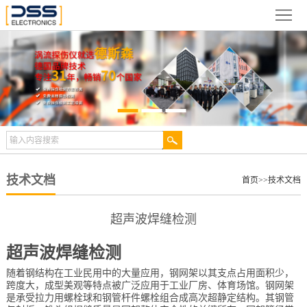
网
站
关
首
于
新
页
德
闻
产
斯
动
品
检
森
态
展
测
合
技术文档
首页
>>
技术文档
示
案
作
视
超声波焊缝检测
例
伙
频
技
超声波
焊缝检测
伴
中
术
服
随着钢结构在工业民用中的大量应用，钢网架以其支点占用面积少，
跨度大，成型美观等特点被广泛应用于工业厂房、体育场馆。钢网架
心
文
是承受拉力用螺栓球和钢管杆件螺栓组合成高次超静定结构。其钢管
务
联