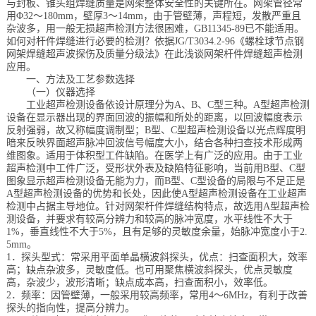
与封板、锥头组焊缝质量是网架整体安全性的关键所在。网架管径常
用
Φ32
～
180mm
，壁厚
3
～
14mm
，由于管壁薄，声程短，发散严重且
档
与
系
杂波多，用一般无损超声检测方法很困难，
GB11345-89
已不能适用。
如何对杆件焊缝进行必要的检测？依据
JG/T3034.2-96
《螺栓球节点钢
网架焊缝超声波探伤及质量分级法》在此浅谈网架杆件焊缝超声检测
支
德
应用。
一、方法及工艺参数选择
持
斯
（一）仪器选择
工业超声检测设备依设计原理分为
A
、
B
、
C
型三种。
A
型超声检测
设备在显示器出现的界面回波的振幅和所处的距离，以回波幅度表示
森
反射强弱，故又称幅度调制型；
B
型、
C
型超声检测设备以光点辉度明
暗来反映界面超声脉冲回波信号幅度大小，结合各种扫查技术形成两
维图象。适用于体积型工件缺陷。在医学上有广泛的应用。由于工业
超声检测中工件广泛，受形状外表及缺陷特征影响，当前用
B
型、
C
型
图象显示超声检测设备无能为力，而
B
型、
C
型设备的局限与不足正是
A
型超声检测设备的优势和长处，因此使
A
型超声检测设备在工业超声
检测中占据主导地位。针对网架杆件焊缝结构特点，故选用
A
型超声检
测设备，并要求有较高分辨力和较高的脉冲宽度，水平线性不大于
1%
，垂直线性不大于
5%
，且有足够的灵敏度余量，始脉冲宽度小于
2.
5mm
。
1
．探头型式：常采用平面单晶横波斜探头，优点：扫查面积大，效率
高；缺点杂波多，灵敏度低。也可用聚焦横波斜探头，优点灵敏度
高，杂波少，波形清晰；缺点成本高，扫查面积小，效率低。
2
．频率：因管壁薄，一般采用较高频率，常用
4
～
6MHz
，有利于改善
探头的指向性，提高分辨力。