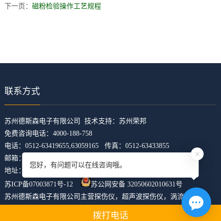
下一页：
磁粉检验操作工艺规程
联系方式
​苏州德斯森电子有限公司 技术支持：
苏州荣邦
免费咨询电话：4000-188-758
电话：0512-63419655,63059165 传真：0512-63433855
邮箱：z5421473@126.com
您好，有问题可以在线咨询哦。
地址：江苏省苏州市吴中区临湖镇东山大道4168号U科技园31幢
苏ICP备07003871号-12
苏公网安备 32050602010631号
苏州德斯森电子有限公司主营
探伤仪
，
超声波探伤仪
，
涡流探伤仪
，
焊缝探伤仪
，
裂纹探伤仪
，
xml地图
htm地图
txt地图
拨打电话