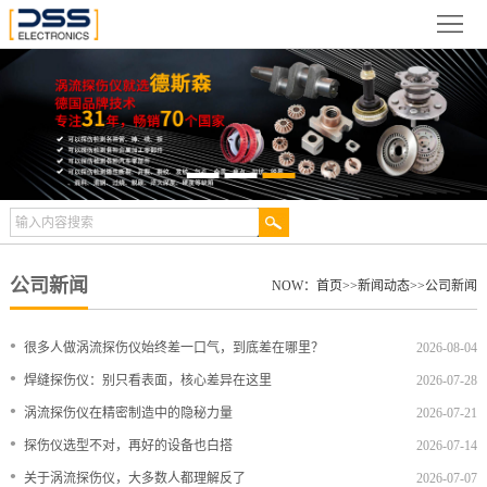
网
站
关
首
于
新
页
德
闻
产
斯
动
品
检
森
态
展
测
合
公司新闻
NOW：
首页
>>
新闻动态
>>
公司新闻
示
案
作
视
•
很多人做涡流探伤仪始终差一口气，到底差在哪里？
2026-08-04
例
伙
频
技
•
焊缝探伤仪：别只看表面，核心差异在这里
2026-07-28
•
涡流探伤仪在精密制造中的隐秘力量
2026-07-21
伴
中
术
服
•
探伤仪选型不对，再好的设备也白搭
2026-07-14
心
文
务
联
•
关于涡流探伤仪，大多数人都理解反了
2026-07-07