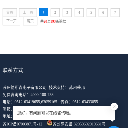
1
首页
上一页
2
3
4
5
6
7
下一页
尾页
共
20
页
393
条数据
联系方式
​苏州德斯森电子有限公司 技术支持：
苏州荣邦
免费咨询电话：4000-188-758
电话：0512-63419655,63059165 传真：0512-63433855
邮箱：z5421473@126.com
您好，有问题可以在线咨询哦。
地址：江苏省苏州市吴中区临湖镇东山大道4168号U科技园31幢
苏ICP备07003871号-12
苏公网安备 32050602010631号