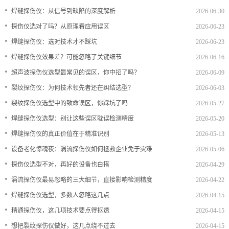
•
焊缝探伤仪：从信号到缺陷的深度解析
2026-06-30
档
与
系
•
探伤仪选对了吗？从原理看应用误区
2026-06-23
支
德
•
焊缝探伤仪：选对技术才不踩坑
2026-06-23
•
焊缝探伤仪效果差？可能忽略了关键细节
2026-06-16
持
斯
•
超声波探伤仪选型最常见的误区，你中招了吗？
2026-06-09
森
•
裂纹探伤仪：为何技术领先者还在纠结选型？
2026-06-03
•
裂纹探伤仪选型中的致命误区，你踩坑了吗
2026-05-27
•
焊缝探伤仪选型：别让这些误区耽误检测精度
2026-05-20
•
焊缝探伤仪的真正价值在于精准识别
2026-05-13
•
设备老化惊魂夜：涡流探伤仪如何拯救企业免于灾难
2026-05-06
•
探伤仪选型不对，再好的设备也白搭
2026-04-29
•
涡流探伤仪最易忽略的三大细节，直接影响检测精度
2026-04-22
•
焊缝探伤仪选型，多数人忽略这几点
2026-04-15
•
精通探伤仪，这几项技术要点得抠透
2026-04-15
•
想把裂纹探伤仪做好，这几点绕不过去
2026-04-15