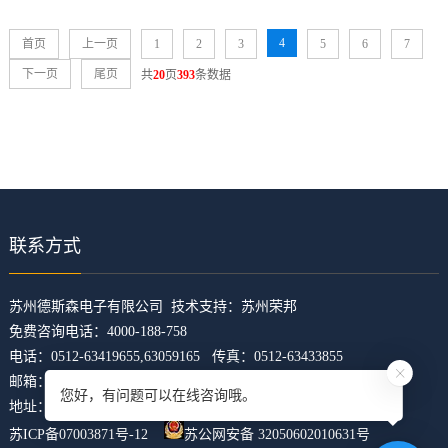
4
首页
上一页
1
2
3
5
6
7
下一页
尾页
共
20
页
393
条数据
联系方式
​苏州德斯森电子有限公司 技术支持：
苏州荣邦
免费咨询电话：4000-188-758
电话：0512-63419655,63059165 传真：0512-63433855
邮箱：z5421473@126.com
您好，有问题可以在线咨询哦。
地址：江苏省苏州市吴中区临湖镇东山大道4168号U科技园31幢
苏ICP备07003871号-12
苏公网安备 32050602010631号