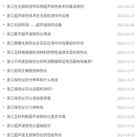
•
浙江在无损检测中应用超声探伤技术的基本原则
2025-01-22
档
与
系
•
浙江超声探伤技术在无损检测中的运用
2025-01-15
支
德
•
浙江无损检测——超声波探伤设备
2025-01-08
•
浙江数字超声波探伤仪用途
2025-01-03
持
斯
•
浙江图像化探伤仪在实际应用中的效果如何评估
2024-12-27
森
•
浙江怎样根据被检测材料的特性选择合适的探伤仪
2024-12-20
•
浙江不同类型探伤仪的检测精度和适用范围有何差异？
2024-12-13
•
浙江如何正确使用探伤仪
2024-12-07
•
浙江探伤仪的分辨率和什么有关
2024-11-25
•
浙江探伤仪可以远程检测吗？
2024-11-18
•
浙江探伤仪可以测涂层厚度
2024-11-11
•
浙江探伤仪分几种射线
2024-11-07
•
浙江怎样判断超声波探伤仪是否合格
2024-10-29
•
浙江超声波探伤仪基础知识
2024-10-22
•
浙江超声波无损探伤仪的性能特点
2024-10-15