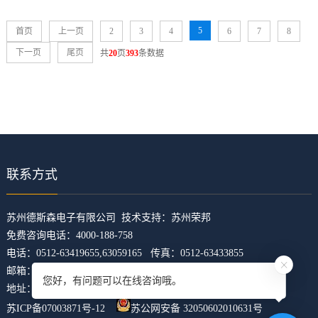
5
首页
上一页
2
3
4
6
7
8
下一页
尾页
共
20
页
393
条数据
联系方式
​苏州德斯森电子有限公司 技术支持：
苏州荣邦
免费咨询电话：4000-188-758
电话：0512-63419655,63059165 传真：0512-63433855
邮箱：z5421473@126.com
您好，有问题可以在线咨询哦。
地址：江苏省苏州市吴中区临湖镇东山大道4168号U科技园31幢
苏ICP备07003871号-12
苏公网安备 32050602010631号