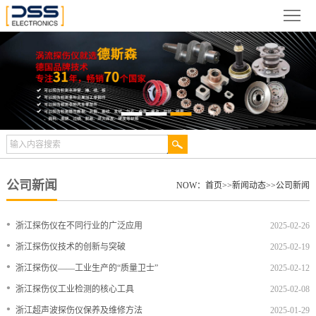
网
站
关
首
于
新
页
德
闻
产
斯
动
品
检
森
态
展
测
合
公司新闻
NOW：
首页
>>
新闻动态
>>
公司新闻
示
案
作
视
•
浙江探伤仪在不同行业的广泛应用
2025-02-26
例
伙
频
技
•
浙江探伤仪技术的创新与突破
2025-02-19
•
浙江探伤仪——工业生产的“质量卫士”
2025-02-12
伴
中
术
服
•
浙江探伤仪工业检测的核心工具
2025-02-08
心
文
务
联
•
浙江超声波探伤仪保养及维修方法
2025-01-29