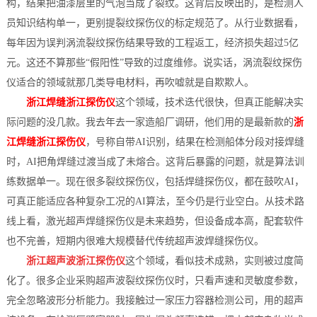
构，结果把油漆层里的气泡当成了裂纹。这背后反映出的，是检测人
员知识结构单一，更别提裂纹探伤仪的标定规范了。从行业数据看，
每年因为误判涡流裂纹探伤结果导致的工程返工，经济损失超过5亿
元。这还不算那些“假阳性”导致的过度维修。说实话，涡流裂纹探伤
仪适合的领域就那几类导电材料，再吹嘘就是自欺欺人。
浙江焊缝浙江探伤仪
这个领域，技术迭代很快，但真正能解决实
际问题的没几款。我去年去一家造船厂调研，他们用的是最新款的
浙
江焊缝浙江探伤仪
，号称自带AI识别，结果在检测船体分段对接焊缝
时，AI把角焊缝过渡当成了未熔合。这背后暴露的问题，就是算法训
练数据单一。现在很多裂纹探伤仪，包括焊缝探伤仪，都在鼓吹AI，
可真正能适应各种复杂工况的AI算法，至今仍是行业空白。从技术路
线上看，激光超声焊缝探伤仪是未来趋势，但设备成本高，配套软件
也不完善，短期内很难大规模替代传统超声波焊缝探伤仪。
浙江超声波浙江探伤仪
这个领域，看似技术成熟，实则被过度简
化了。很多企业采购超声波裂纹探伤仪时，只看声速和灵敏度参数，
完全忽略波形分析能力。我接触过一家压力容器检测公司，用的超声