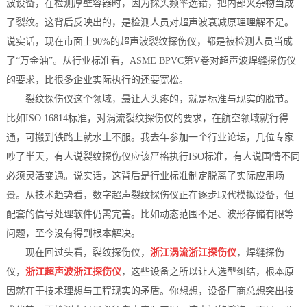
波设备，在检测厚壁容器时，因为探头频率选错，把内部夹杂物当成
了裂纹。这背后反映出的，是检测人员对超声波衰减原理理解不足。
说实话，现在市面上90%的超声波裂纹探伤仪，都是被检测人员当成
了“万金油”。从行业标准看，ASME BPVC第V卷对超声波焊缝探伤仪
的要求，比很多企业实际执行的还要宽松。
裂纹探伤仪这个领域，最让人头疼的，就是标准与现实的脱节。
比如ISO 16814标准，对涡流裂纹探伤仪的要求，在航空领域就行得
通，可搬到铁路上就水土不服。我去年参加一个行业论坛，几位专家
吵了半天，有人说裂纹探伤仪应该严格执行ISO标准，有人说国情不同
必须灵活变通。说实话，这背后是行业标准制定脱离了实际应用场
景。从技术趋势看，数字超声裂纹探伤仪正在逐步取代模拟设备，但
配套的信号处理软件仍需完善。比如动态范围不足、波形存储有限等
问题，至今没有得到根本解决。
现在回过头看，裂纹探伤仪，
浙江涡流浙江探伤仪
，焊缝探伤
仪，
浙江超声波浙江探伤仪
，这些设备之所以让人选型纠结，根本原
因就在于技术理想与工程现实的矛盾。你想想，设备厂商总想突出技