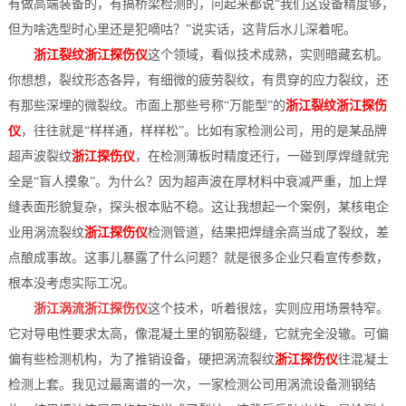
有做高端装备的，有搞桥梁检测的，问起来都说“我们这设备精度够，
档
与
但为啥选型时心里还是犯嘀咕？”说实话，这背后水儿深着呢。
系
浙江裂纹浙江探伤仪
这个领域，看似技术成熟，实则暗藏玄机。
支
德
你想想，裂纹形态各异，有细微的疲劳裂纹，有贯穿的应力裂纹，还
有那些深埋的微裂纹。市面上那些号称“万能型”的
浙江裂纹浙江探伤
持
斯
仪
，往往就是“样样通，样样松”。比如有家检测公司，用的是某品牌
森
超声波裂纹
浙江探伤仪
，在检测薄板时精度还行，一碰到厚焊缝就完
全是“盲人摸象”。为什么？因为超声波在厚材料中衰减严重，加上焊
缝表面形貌复杂，探头根本贴不稳。这让我想起一个案例，某核电企
业用涡流裂纹
浙江探伤仪
检测管道，结果把焊缝余高当成了裂纹，差
点酿成事故。这事儿暴露了什么问题？就是很多企业只看宣传参数，
根本没考虑实际工况。
浙江涡流浙江探伤仪
这个技术，听着很炫，实则应用场景特窄。
它对导电性要求太高，像混凝土里的钢筋裂缝，它就完全没辙。可偏
偏有些检测机构，为了推销设备，硬把涡流裂纹
浙江探伤仪
往混凝土
检测上套。我见过最离谱的一次，一家检测公司用涡流设备测钢结