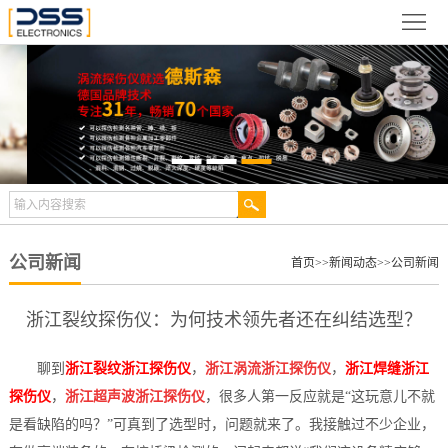
网
站
关
首
于
新
页
德
闻
产
斯
动
品
检
森
态
展
测
合
公司新闻
首页
>>
新闻动态
>>
公司新闻
示
案
作
视
浙江裂纹探伤仪：为何技术领先者还在纠结选型？
例
伙
频
技
聊到
浙江裂纹浙江探伤仪
，
浙江涡流浙江探伤仪
，
浙江焊缝浙江
伴
中
术
服
探伤仪
，
浙江超声波浙江探伤仪
，很多人第一反应就是“这玩意儿不就
是看缺陷的吗？”可真到了选型时，问题就来了。我接触过不少企业，
心
文
务
联