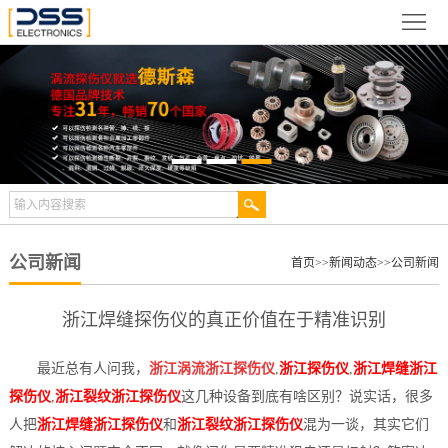
网
站
关
首
于
新
页
德
闻
产
斯
动
品
检
森
态
展
测
合
公司新闻
首页
>>
新闻动态
>>
公司新闻
示
案
作
视
浙江焊缝探伤仪的真正价值在于精准识别
例
伙
频
技
最近总有人问我，
浙江涡流浙江探伤仪
,
浙江探伤仪
,
浙江焊缝浙江
伴
中
术
服
探伤仪
,
浙江裂纹浙江探伤仪
这几种设备到底有啥区别？说实话，很多
人把
浙江焊缝浙江探伤仪
和
浙江裂纹浙江探伤仪
混为一谈，其实它们
心
文
务
联