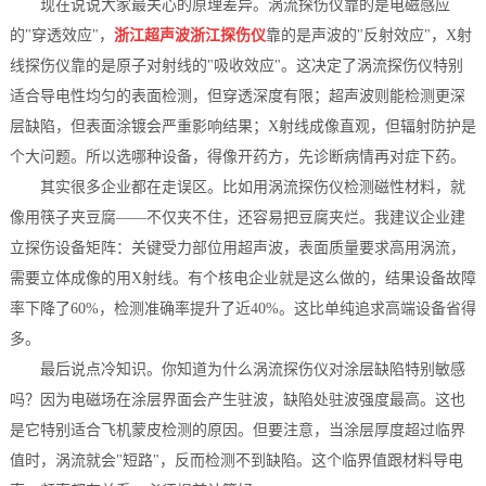
现在说说大家最关心的原理差异。涡流探伤仪靠的是电磁感应
的"穿透效应"，
浙江超声波浙江探伤仪
靠的是声波的"反射效应"，X射
线探伤仪靠的是原子对射线的"吸收效应"。这决定了涡流探伤仪特别
适合导电性均匀的表面检测，但穿透深度有限；超声波则能检测更深
层缺陷，但表面涂镀会严重影响结果；X射线成像直观，但辐射防护是
个大问题。所以选哪种设备，得像开药方，先诊断病情再对症下药。
其实很多企业都在走误区。比如用涡流探伤仪检测磁性材料，就
像用筷子夹豆腐——不仅夹不住，还容易把豆腐夹烂。我建议企业建
立探伤设备矩阵：关键受力部位用超声波，表面质量要求高用涡流，
需要立体成像的用X射线。有个核电企业就是这么做的，结果设备故障
率下降了60%，检测准确率提升了近40%。这比单纯追求高端设备省得
多。
最后说点冷知识。你知道为什么涡流探伤仪对涂层缺陷特别敏感
吗？因为电磁场在涂层界面会产生驻波，缺陷处驻波强度最高。这也
是它特别适合飞机蒙皮检测的原因。但要注意，当涂层厚度超过临界
值时，涡流就会"短路"，反而检测不到缺陷。这个临界值跟材料导电