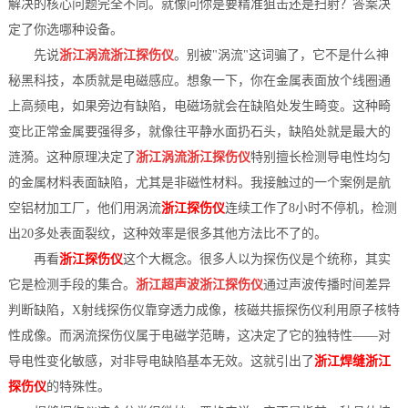
解决的核心问题完全不同。就像问你是要精准狙击还是扫射？答案决
档
与
定了你选哪种设备。
系
先说
浙江涡流浙江探伤仪
。别被"涡流"这词骗了，它不是什么神
支
德
秘黑科技，本质就是电磁感应。想象一下，你在金属表面放个线圈通
上高频电，如果旁边有缺陷，电磁场就会在缺陷处发生畸变。这种畸
持
斯
变比正常金属要强得多，就像往平静水面扔石头，缺陷处就是最大的
森
涟漪。这种原理决定了
浙江涡流浙江探伤仪
特别擅长检测导电性均匀
的金属材料表面缺陷，尤其是非磁性材料。我接触过的一个案例是航
空铝材加工厂，他们用涡流
浙江探伤仪
连续工作了8小时不停机，检测
出20多处表面裂纹，这种效率是很多其他方法比不了的。
再看
浙江探伤仪
这个大概念。很多人以为探伤仪是个统称，其实
它是检测手段的集合。
浙江超声波浙江探伤仪
通过声波传播时间差异
判断缺陷，X射线探伤仪靠穿透力成像，核磁共振探伤仪利用原子核特
性成像。而涡流探伤仪属于电磁学范畴，这决定了它的独特性——对
导电性变化敏感，对非导电缺陷基本无效。这就引出了
浙江焊缝浙江
探伤仪
的特殊性。