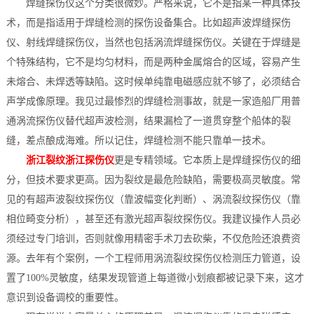
焊缝探伤仪这个分类很微妙。严格来说，它不是指某一种具体技
术，而是指适用于焊缝检测的探伤设备集合。比如超声波焊缝探伤
仪、射线焊缝探伤仪，当然也包括涡流焊缝探伤仪。关键在于焊缝是
个特殊结构，它不是均匀材料，而是两种金属熔合的区域，容易产生
未熔合、未焊透等缺陷。这时候单纯靠电磁感应就不够了，必须结合
声学成像原理。我见过最惨烈的焊缝检测事故，就是一家造船厂用普
通涡流探伤仪替代超声波检测，结果漏检了一道贯穿整个船体的裂
缝，差点酿成海难。所以记住，焊缝检测不能只靠单一技术。
浙江裂纹浙江探伤仪
更是专精领域。它本质上是焊缝探伤仪的细
分，但技术要求更高。因为裂纹是最危险缺陷，需要极高灵敏度。常
见的有超声波裂纹探伤仪（靠波幅变化判断）、涡流裂纹探伤仪（靠
相位畸变分析），甚至还有激光超声裂纹探伤仪。我建议操作人员必
须经过专门培训，否则就像用精密手术刀去砍柴，不仅危险还浪费资
源。去年有个案例，一个工程师用涡流裂纹探伤仪检测压力管道，设
置了100%灵敏度，结果发现管道上每道微小划痕都被记录下来，这才
意识到设备调校的重要性。