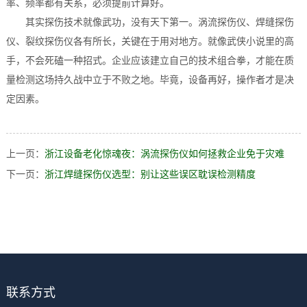
率、频率都有关系，必须提前计算好。
其实探伤技术就像武功，没有天下第一。涡流探伤仪、焊缝探伤
仪、裂纹探伤仪各有所长，关键在于用对地方。就像武侠小说里的高
手，不会死磕一种招式。企业应该建立自己的技术组合拳，才能在质
量检测这场持久战中立于不败之地。毕竟，设备再好，操作者才是决
定因素。
上一页：
浙江设备老化惊魂夜：涡流探伤仪如何拯救企业免于灾难
下一页：
浙江焊缝探伤仪选型：别让这些误区耽误检测精度
联系方式