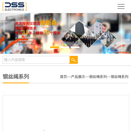
网
站
关
首
于
新
页
德
闻
产
斯
动
品
检
森
态
展
测
合
钢丝绳系列
首页
>>
产品展示
>>
钢丝绳系列
>>
钢丝绳系列
示
案
作
视
例
伙
频
技
伴
中
术
服
心
文
务
联