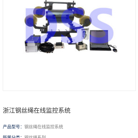
档
与
系
支
德
持
斯
森
浙江钢丝绳在线监控系统
产品型号：
钢丝绳在线监控系统
所属分类：
钢丝绳系列