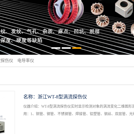
波探伤仪
电导率仪
名称：
浙江WT-8型涡流探伤仪
仪器介绍：WT-8型涡流探伤仪实时显示检测对象的涡流变化二维图
用：1、铜管、钢管、不锈钢管、焊接管、铝塑管、钢丝、双层管、光缆上