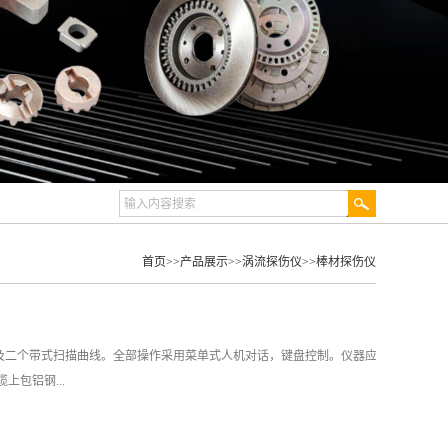
首页
>>
产品展示
>>
涡流探伤仪
>>
棒材探伤仪
形及二个带式扫描曲线。全部操作采用菜单式人机对话，键盘控制。仪器应
包铝钢...