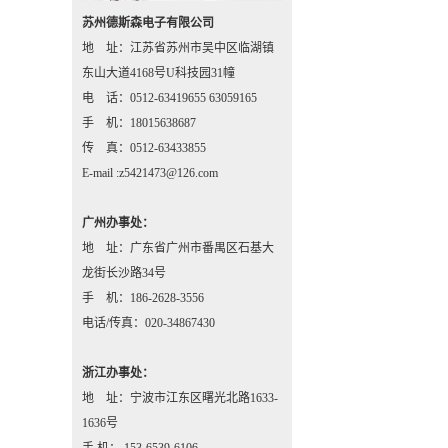
苏州德斯森电子有限公司
地 址：江苏省苏州市吴中区临湖镇
东山大道4168号U科技园31幢
电 话：0512-63419655 63059165
手 机：18015638687
传 真：0512-63433855
E-mail :z5421473@126.com
广州办事处：
地 址：广东省广州市番禺区石基大
龙街长沙路34号
手 机：186-2628-3556
电话/传真：020-34867430
浙江办事处：
地 址：宁波市江东区曙光北路1633-
1636号