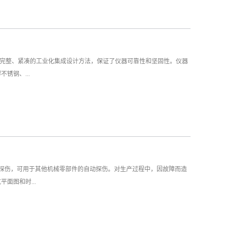
果，完整、紧凑的工业化集成设计方法，保证了仪器可靠性和坚固性。仪器
锈钢、...
线探伤，可用于其他机械零部件的自动探伤。对生产过程中，因故障而造
面图和时...