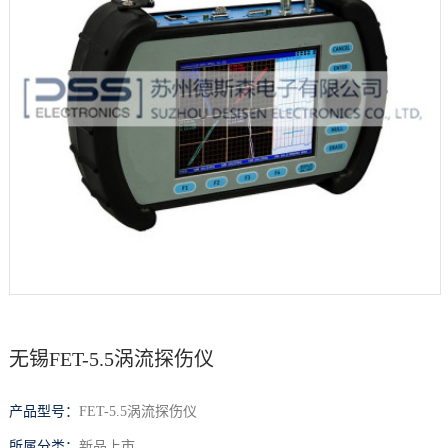
档
与
系
支
德
持
斯
森
无锡FET-5.5涡流探伤仪
产品型号：
FET-5.5涡流探伤仪
所属分类：
新品上市