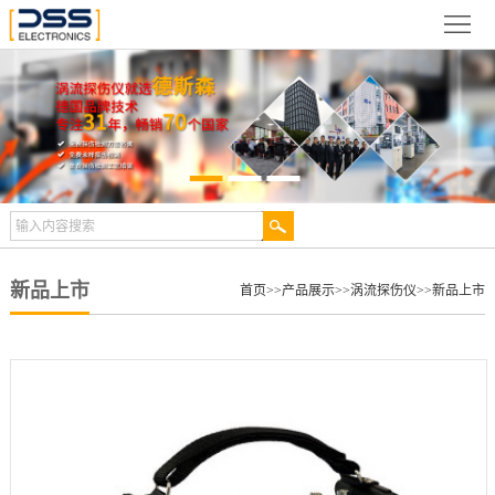
网
站
关
首
于
新
页
德
闻
产
斯
动
品
检
森
态
展
测
合
新品上市
首页
>>
产品展示
>>
涡流探伤仪
>>
新品上市
示
案
作
视
例
伙
频
技
伴
中
术
服
心
文
务
联