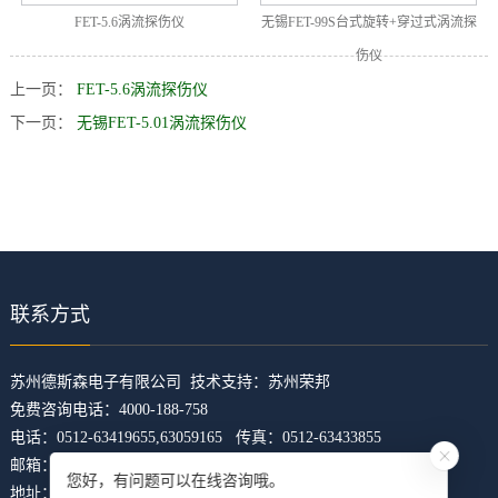
FET-5.6涡流探伤仪
无锡FET-99S台式旋转+穿过式涡流探
伤仪
上一页：
FET-5.6涡流探伤仪
下一页：
无锡FET-5.01涡流探伤仪
联系方式
​苏州德斯森电子有限公司 技术支持：
苏州荣邦
免费咨询电话：4000-188-758
电话：0512-63419655,63059165 传真：0512-63433855
邮箱：z5421473@126.com
您好，有问题可以在线咨询哦。
地址：江苏省苏州市吴中区临湖镇东山大道4168号U科技园31幢