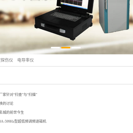
波探伤仪
电导率仪
家针对“扫查”与“扫描”
换的讨论
名城的前世今生
0A-599Hz型超低频调频退磁机