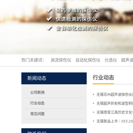
热门关键词：
涡流探伤仪
自动化探伤仪
分选仪
超声
行业动态
新闻动态
公司新闻
•
无锡苏州超声波探伤仪厂
•
行业动态
无锡超声折射和波型转
•
无锡感受江南历史文化
常见问题
•
无锡新品上市｜FET-25