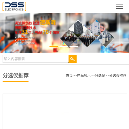
网
站
关
首
于
新
页
德
闻
产
斯
动
品
检
森
态
展
测
合
分选仪推荐
首页
>>
产品展示
>>
分选仪
>>
分选仪推荐
示
案
作
视
例
伙
频
技
伴
中
术
服
心
文
务
联