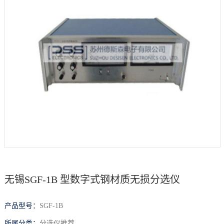
档
与
系
支
德
持
斯
森
无锡SGF-1B 型数字式钢材质无损分选仪
产品型号：
SGF-1B
所属分类：
分选仪推荐