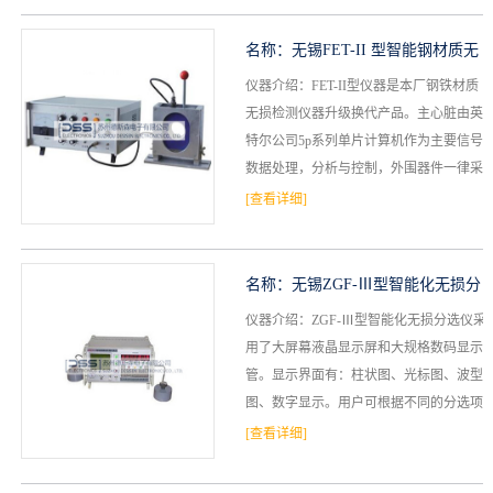
名称：
无锡FET-II 型智能钢材质无
仪器介绍：FET-II型仪器是本厂钢铁材质
损分选仪
无损检测仪器升级换代产品。主心脏由英
特尔公司5p系列单片计算机作为主要信号
数据处理，分析与控制，外围器件一律采
用COMS中小规模集成电路，具有功能耗
[查看详细]
低，搞干扰...
名称：
无锡ZGF-Ⅲ型智能化无损分
仪器介绍：ZGF-Ⅲ型智能化无损分选仪采
选仪
用了大屏幕液晶显示屏和大规格数码显示
管。显示界面有：柱状图、光标图、波型
图、数字显示。用户可根据不同的分选项
目选择不同的显示界面，使得被测工件的
[查看详细]
质量状况在显示屏...