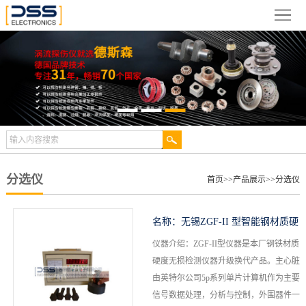
网
站
关
首
于
新
页
德
闻
产
斯
动
品
检
森
态
展
测
合
分选仪
首页
>>
产品展示
>>
分选仪
示
案
作
视
名称：
无锡ZGF-II 型智能钢材质硬
例
伙
频
技
仪器介绍：ZGF-II型仪器是本厂钢铁材质
度无损分选仪
硬度无损检测仪器升级换代产品。主心脏
伴
中
术
服
由英特尔公司5p系列单片计算机作为主要
信号数据处理，分析与控制，外围器件一
心
文
务
联