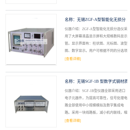
S中小规模集成...
名称：
无锡ZGF-A型智能化无损分
仪器介绍：ZGF-A型智能化无损分选仪采
选仪
用了大屏幕液晶显示屏和大规格数码显示
管。显示界面有：柱状图、光标图、波型
图、数字显示。用户可根据不同的分选项
目选择不同的显示界面，使得被测工件的
[查看详细]
质量状况在显示屏...
名称：
无锡SGF-1B 型数字式钢材质
仪器介绍：SGF-1B型仪器全部采用进口
无损分选仪
电子元器件，为提高可靠性，信号处理电
路全部使用中小规模模拟及数字集成电
路。采用一块线路板，减小机内联线，缩
短了信号传输路径使干扰变小，机器后面
[查看详细]
板设有报警输出插孔...