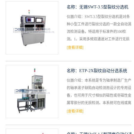
名称：
无锡SWT-3.5型裂纹分选机
仪器介绍：SWT-3.5型裂纹分选机是对各
种小型工件进行裂纹分选的一款全自动涡
流检测设备。特适用于标准件的100检
测。1、采用多频双通道对工件进行无损
检测（相当于一拖二）2、检测灵敏度0.03
[查看详细]
mm3、...
名称：
ETP-2X裂纹自动分选系统
仪器介绍：本系统是专为轴承制造厂生产
的轴承滚子缺陷自动检测而设计的专用设
备，也可用于尺寸相似的磁性或非磁性金
属零部分的无损检测。本系统可在线或离
线工作，检测灵敏度高，自动化程度好，
[查看详细]
操作简便，具有自动报...