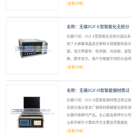
律采用COMS中小规模集成电路，具有功
[查看详细]
档
与
系
能耗低，搞...
支
德
名称：
无锡ZGF-E型智能化无损分
持
仪器介绍：ZGF-E型智能化无损分选仪采
斯
选仪
用了大屏幕液晶显示屏和大规格数码显示
森
管。显示界面有：柱状图、光标图、波型
图、数字显示。用户可根据不同的分选项
目选择不同的显示界面，使得被测工件的
[查看详细]
质量状况在显示屏...
名称：
无锡ZGF-D型智能钢材质过
仪器介绍：ZGF-D型智能钢材质过热过烧
热过烧无损分选仪
无损分选仪是本厂钢铁材质硬度无损检测
仪器升级换代产品。主心脏由英特尔公司
5p系列单片计算机作为主要信号数据处
理，分析与控制，外围器件一律采用COM
[查看详细]