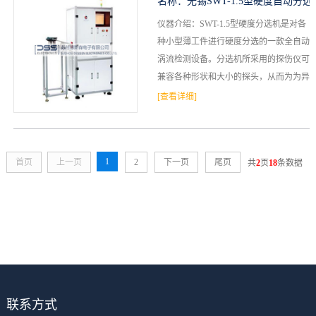
名称：
无锡SWT-1.5型硬度自动分选
仪器介绍：SWT-1.5型硬度分选机是对各
机
种小型薄工件进行硬度分选的一款全自动
涡流检测设备。分选机所采用的探伤仪可
兼容各种形状和大小的探头，从而为为异
型工件的自动探伤带来了新的契机。1.探
[查看详细]
头不接触工件...
1
首页
上一页
2
下一页
尾页
共
2
页
18
条数据
联系方式