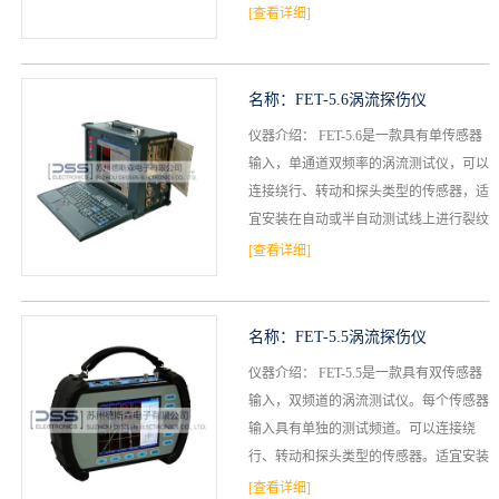
置，形成完整的机电一体化系统，是国内
[查看详细]
档
与
系
先进的具有成...
支
德
名称：
FET-5.6涡流探伤仪
持
仪器介绍： FET-5.6是一款具有单传感器
斯
输入，单通道双频率的涡流测试仪，可以
森
连接绕行、转动和探头类型的传感器，适
宜安装在自动或半自动测试线上进行裂纹
检查、热处理核查等。•单探头、双频率•
[查看详细]
每个测试...
名称：
FET-5.5涡流探伤仪
仪器介绍： FET-5.5是一款具有双传感器
输入，双频道的涡流测试仪。每个传感器
输入具有单独的测试频道。可以连接绕
行、转动和探头类型的传感器。适宜安装
在自动或半自动测试线上，进行检测、热
[查看详细]