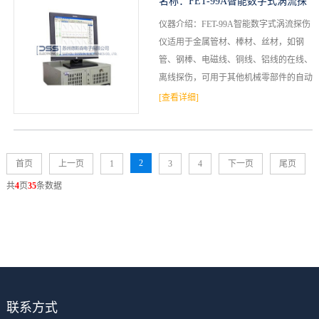
名称：
FET-99A智能数字式涡流探
仪器介绍：FET-99A智能数字式涡流探伤
伤仪
仪适用于金属管材、棒材、丝材，如钢
管、钢棒、电磁线、铜线、铝线的在线、
离线探伤，可用于其他机械零部件的自动
探伤。具有相对独立的测试通道，可驱动
[查看详细]
由和差动线圈构成...
2
首页
上一页
1
3
4
下一页
尾页
共
4
页
35
条数据
联系方式