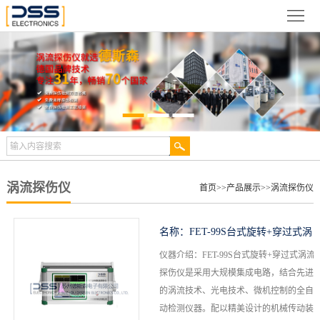
网
站
关
首
于
新
页
德
闻
产
斯
动
品
检
森
态
展
测
合
涡流探伤仪
首页
>>
产品展示
>>
涡流探伤仪
示
案
作
视
名称：
FET-99S台式旋转+穿过式涡
例
伙
频
技
仪器介绍：FET-99S台式旋转+穿过式涡流
流探伤仪
探伤仪是采用大规模集成电路，结合先进
伴
中
术
服
的涡流技术、光电技术、微机控制的全自
动检测仪器。配以精美设计的机械传动装
心
文
务
联