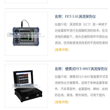
处理核查和...
名称：
FET-5.01涡流探伤仪
仪器介绍：涡流检测（ECT）是一种用于
对金属部件进行无接触检测的技术。在交
流电的激励下，探头在被检部件中感应出
涡流。任何能使涡流改变的不连续性或材
料性能的变化都会被探头检测出来，并被
[查看详细]
视为潜在的缺陷。多...
名称：
便携式FET-99ST涡流探伤仪
仪器介绍：便携式FET-99ST智能数字式涡
流探伤仪方便携带，适用于各种金属零部
件、汽车零部件、金属管材、棒材、丝材
的在线、离线、野外探伤，可用于管内
壁、钻板、轴承圈、孔板坯、方坯、圆坯
[查看详细]
等其他机械零部...