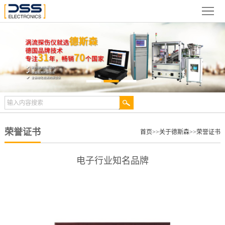
网
站
关
首
于
新
页
德
闻
产
斯
动
品
检
森
态
展
测
合
荣誉证书
首页
>>
关于德斯森
>>
荣誉证书
示
案
作
视
电子行业知名品牌
例
伙
频
技
伴
中
术
服
心
文
务
联