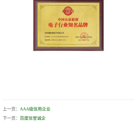
档
与
系
支
德
持
斯
森
上一页：
AAA级信用企业
下一页：
百度信誉诚企