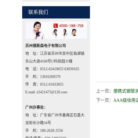
联系我们
苏州德斯森电子有限公司
地 址：江苏省苏州市吴中区临湖镇
东山大道4168号U科技园31幢
电 话：0512-63419655 63059165
手 机：13616209379
传 真：0512-63433855
上一页：
便携式钢管
E-mail :z5421473@126.com
下一页：
AAA级信用
广州办事处：
地 址：广东省广州市番禺区石基大
龙街长沙路34号
手 机：186-2628-3556