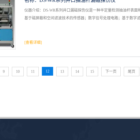
名称：
DS-WR系列井口抽油杆漏磁探伤仪
仪器介绍：DS-WR系列井口漏磁探伤仪是一种半定量检测抽油杆表
基于磁屏蔽和空间滤波技术的传感器；数字信号处理电路；基于数字滤波
[查看详细]
12
9
10
11
13
14
15
下一页
尾页