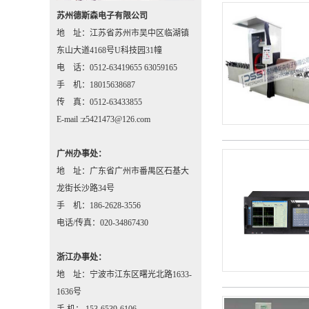
苏州德斯森电子有限公司
地 址：江苏省苏州市吴中区临湖镇
东山大道4168号U科技园31幢
电 话：0512-63419655 63059165
手 机：18015638687
传 真：0512-63433855
E-mail :z5421473@126.com
广州办事处：
地 址：广东省广州市番禺区石基大
龙街长沙路34号
手 机：186-2628-3556
电话/传真：020-34867430
浙江办事处：
地 址：宁波市江东区曙光北路1633-
1636号