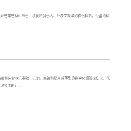
锅炉管等管材中纵伤、横伤和斜伤内、外表面缺陷的探伤检验。设备的检
管表面和内部横向裂纹、孔洞、腐蚀和壁厚减薄型的数字化漏磁探伤仪。采
技术的计...