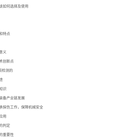
该如何选择及使用
和特点
意义
术创新点
损检测的
途
知识
装备产业链发展
承探伤工作，保障机械安全
应用
的判定
的重要性