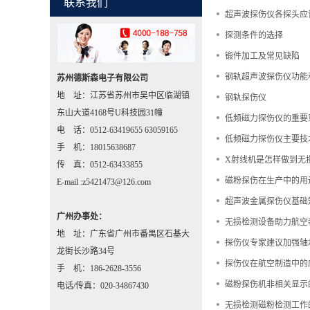
联系我们
•
超声波探伤仪各探头应
•
探测条件的选择
•
锻件加工及常见缺陷
•
钢轨超声波探伤仪功能
苏州德斯森电子有限公司
•
地 址：江苏省苏州市吴中区临湖镇
钢轨探伤仪
东山大道4168号U科技园31幢
•
低频磁力探伤仪的重要
电 话：0512-63419655 63059165
•
低频磁力探伤仪主要技
手 机：18015638687
•
X射线机是怎样做到无
传 真：0512-63433855
•
磁粉探伤在生产中的用
E-mail :z5421473@126.com
•
超声波金属探伤仪基础
广州办事处：
•
无损检测设备助力航空
地 址：广东省广州市番禺区石基大
•
探伤仪专家建议加强轴
龙街长沙路34号
•
探伤仪在航空制造中的
手 机：186-2628-3556
•
磁粉探伤机非相关显示
电话/传真：020-34867430
•
无损检测磁粉检测工作