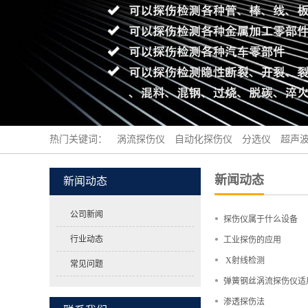
热门关键词：
涡流探伤仪
自动化探伤仪
分选仪
超声
新闻动态
新闻动态
公司新闻
•
探伤仪属于什么设备
•
行业动态
工业探伤的应用
•
X射线检测
常见问题
•
弹簧钢丝涡流探伤仪适
•
渗透探伤法