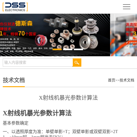
网
站
关
首
于
新
页
德
闻
产
斯
动
品
检
森
态
展
测
合
技术文档
首页
>>
技术文档
示
案
作
视
X射线机暴光参数计算法
例
伙
频
技
X
射线机暴光参数计算法
伴
中
术
服
基本参数确定
一、以透照厚度为准：单壁单影
=T
；双壁单影或双壁双影
=2T
心
文
务
联