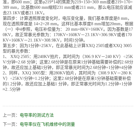
准，即
600 mm
；这里
φ219*14
的焦距为
219+150=369 mm
或者
219+170=
389 mm
，比基数
600 mm
缩短
231 mm
或者
211 mm
，那么电压就应该减
去
23.1KV
或者
21.1KV
。
第四步：计算透照厚度变化时，电压变化量，我们基本厚度是
8 mm
，
现在透照厚度是
14×2=28 mm
。这样比基本厚度
8 mm
增加
20mm
，根据
（一）中
4
参照，电压补偿量为：
20 mm×8KV=160KV
。因为基数是
17
0KV
，故正常暴光参数为：
170KV+160KV
－
23.1KV=306.9KV
或者
170
KV+160KV
－
21.1KV=308.9KV
，时间
1
分钟。
第五步：因为
1
分钟
=25KV
，在此基础上计算
XXQ 2505
或者
XXQ 3005
型的暴光参数：
1
、
XXQ 2505
：用
240KV
拍片，其时间为（
306.9 KV
－
240 KV
）
÷25K
V/
分钟
=2.68
分钟；这里
2.68
分钟是在原来
1
分钟基础需要补偿的
2.68
分
钟，故还应加上基础
1
分钟，即正常暴光时间为
2.68
分钟
+1
分钟
≈4
分钟
2
、同样，
XXQ 3005
型：用
280KV
拍片，其时间为（
308.9 KV
－
280 K
V
）
÷25KV/
分钟
=1.2
分钟；这里
2.68
分钟是在原来
1
分钟基础需要补偿
的
1.2
分钟，故还应加上基础
1
分钟，即正常暴光时间为
1.2
分钟
+1
分钟
≈2..5
分钟
上一页：
电导率的测试方法
下一页：
电导率仪在飞机维修中的测量