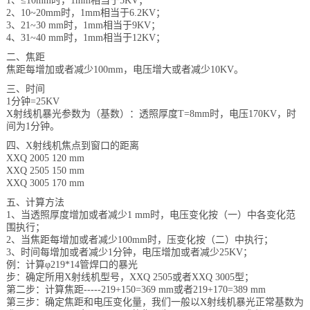
1
、
≤10mm
时，
1mm
相当于
5KV
；
2
、
10~20mm
时，
1mm
相当于
6.2KV
；
档
与
系
3
、
21~30 mm
时，
1mm
相当于
9KV
；
4
、
31~40 mm
时，
1mm
相当于
12KV
；
支
德
二、焦距
焦距每增加或者减少
100mm
，电压增大或者减少
10KV
。
持
斯
三、时间
1
分钟
=25KV
X
射线机暴光参数为（基数）：透照厚度
T=8mm
时，电压
170KV
，时
森
间为
1
分钟。
四、
X
射线机焦点到窗口的距离
XXQ 2005 120 mm
XXQ 2505 150 mm
XXQ 3005 170 mm
五、计算方法
1
、当透照厚度增加或者减少
1 mm
时，电压变化按（一）中各变化范
围执行；
2
、当焦距每增加或者减少
100mm
时，压变化按（二）中执行；
3
、时间每增加或者减少
1
分钟，电压增加或者减少
25KV
；
例：计算
φ219*14
管焊口的暴光
步：确定所用
X
射线机型号，
XXQ 2505
或者
XXQ 3005
型；
第二步：计算焦距
-----219+150=369 mm
或者
219+170=389 mm
第三步：确定焦距和电压变化量，我们一般以
X
射线机暴光正常基数为