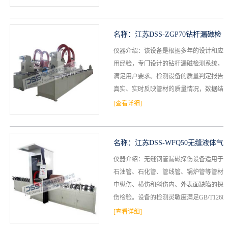
名称：
江苏DSS-ZGP70钻杆漏磁检
仪器介绍：该设备是根据多年的设计和应
测设备
用经验，专门设计的钻杆漏磁检测系统，
满足用户要求。检测设备的质量判定报告
真实、实时反映管材的质量情况，数据结
论可靠、可信。满足APISpec5CT、APISp
[查看详细]
ec5...
名称：
江苏DSS-WFQ50无缝液体气
仪器介绍：无缝钢管漏磁探伤设备适用于
瓶漏磁探伤设备
石油管、石化管、管线管、锅炉管等管材
中纵伤、横伤和斜伤内、外表面缺陷的探
伤检验。设备的检测灵敏度满足GB/T1260
6、APISpec5CT、5DP、5D、5L以及...
[查看详细]