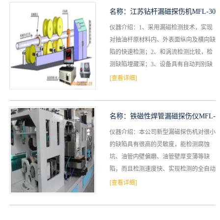
名称：
江苏钻杆漏磁探伤机MFL-30
仪器介绍：1、采用漏磁检测技术，实现
8
对抽油杆原材料内、外表面纵向及横向缺
陷的快速检测；2、和涡流检测比较，检
测缺陷埋藏深；3、设备具有自动判别缺
陷，标记缺陷；4、缺陷波形记录、并具
[查看详细]
有报表打印、统计、储...
名称：
铁磁性焊管漏磁探伤仪MFL-
仪器介绍：本公司新型漏磁探伤机对很小
551
的缺陷具有很高的灵敏度，能检测腐蚀
坑、油管内壁偏磨、油管壁厚变薄等缺
陷，而且检测速度快、实现检测的全自动
化，采用计算机显示屏显示检测曲线，自
[查看详细]
动报警，打标记（钢管缺陷...