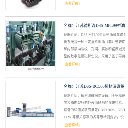
出储罐底板上、下表面的各种腐蚀缺陷；·
[查看详细]
档
与
系
能够对...
支
德
名称：
江苏德斯森DSS-MFL99型油
持
仪器介绍：DSS-MFL99型系列油管漏磁探
斯
管漏磁系统探伤仪
伤系统是一种半定量检测油（套）管表面
森
和内部横向裂纹、孔洞、腐蚀和壁厚减薄
型的数字化漏磁探伤仪。采用了基于磁屏
蔽和空间滤波技术的传感器；信号处理电
[查看详细]
路；基于数字...
名称：
江苏DSS-BCQ30棒材漏磁探
仪器介绍：棒材漏磁探伤设备用于钢棒纵
伤设备
向及横向裂纹的外表面缺陷的探伤检验。
设备的检测灵敏度满足GB/T12606、GB/T
11260等相关标准的各等级检测要求。设
备的综合性能满足YB/T4083标准规定...
[查看详细]