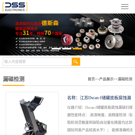
网
站
关
首
于
新
页
德
闻
产
斯
动
品
检
森
态
展
测
合
漏磁检测
首页
>>
产品展示
>>
漏磁检测
示
案
作
视
名称：
江苏Dscan-I储罐底板腐蚀漏
例
伙
频
技
仪器介绍：Dscan-I储罐底板腐蚀漏磁扫描
磁扫描器
器性能特点：·高清晰度、高精度检测（缺
伴
中
术
服
陷检测灵敏度和缺陷自动量化精度均达到
国际同类产品较高水平）；·能够准确检测
心
文
务
联