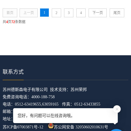
1
首页
上一页
2
3
4
下一页
尾页
共
4
页
72
条数据
联系方式
​苏州德斯森电子有限公司 技术支持：
苏州荣邦
免费咨询电话：4000-188-758
电话：0512-63419655,63059165 传真：0512-63433855
邮箱：z5421473@126.com
您好，有问题可以在线咨询哦。
地址：江苏省苏州市吴中区临湖镇东山大道4168号U科技园31幢
苏ICP备07003871号-12
苏公网安备 32050602010631号