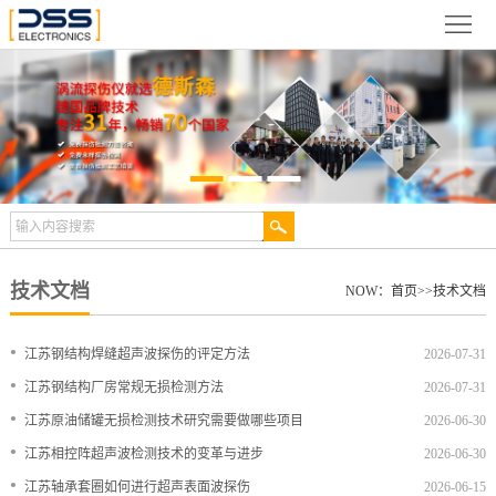
网
站
关
首
于
新
页
德
闻
产
斯
动
品
检
森
态
展
测
合
技术文档
NOW：
首页
>>
技术文档
示
案
作
视
•
江苏钢结构焊缝超声波探伤的评定方法
2026-07-31
例
伙
频
技
•
江苏钢结构厂房常规无损检测方法
2026-07-31
•
江苏原油储罐无损检测技术研究需要做哪些项目
2026-06-30
伴
中
术
服
•
江苏相控阵超声波检测技术的变革与进步
2026-06-30
心
文
务
联
•
江苏轴承套圈如何进行超声表面波探伤
2026-06-15