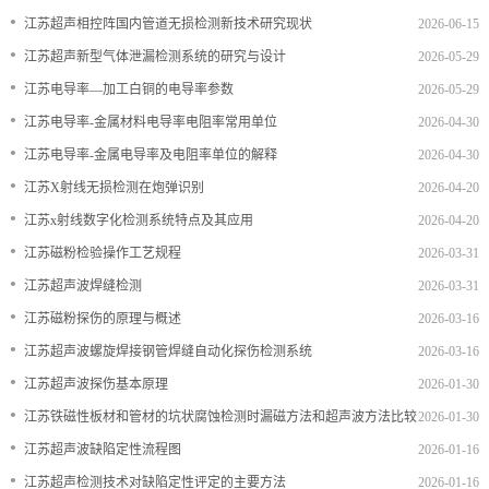
•
江苏超声相控阵国内管道无损检测新技术研究现状
2026-06-15
档
与
系
•
江苏超声新型气体泄漏检测系统的研究与设计
2026-05-29
支
德
•
江苏电导率—加工白铜的电导率参数
2026-05-29
•
江苏电导率-金属材料电导率电阻率常用单位
2026-04-30
持
斯
•
江苏电导率-金属电导率及电阻率单位的解释
2026-04-30
森
•
江苏X射线无损检测在炮弹识别
2026-04-20
•
江苏x射线数字化检测系统特点及其应用
2026-04-20
•
江苏磁粉检验操作工艺规程
2026-03-31
•
江苏超声波焊缝检测
2026-03-31
•
江苏磁粉探伤的原理与概述
2026-03-16
•
江苏超声波螺旋焊接钢管焊缝自动化探伤检测系统
2026-03-16
•
江苏超声波探伤基本原理
2026-01-30
•
江苏铁磁性板材和管材的坑状腐蚀检测时漏磁方法和超声波方法比较
2026-01-30
•
江苏超声波缺陷定性流程图
2026-01-16
•
江苏超声检测技术对缺陷定性评定的主要方法
2026-01-16