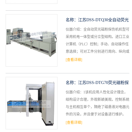
台架式上料机构，自动...
名称：
江苏DSS-DTQ30全自动荧光
仪器介绍：全自动荧光磁粉探伤机机型可
磁粉探伤机
采用机电一体型或分立型结构。进口工业
计算机（PLC）控制；手动、自动操作任
意选择；可对工件分别进行周向、纵向或
复合磁化；可选择自动旋转观察工件缺陷
[查看详细]
功能；可采用普通磁...
名称：
江苏DSS-DTG70荧光磁粉探
仪器介绍：1该机应用人性化设计理念，
伤机设备
结构设计合理，外观新颖美观。控制系统
与主机相互单个，隔绝了磁悬液对电器元
件的污染，并且便于对设备进行维护。
2、处理系统采用PLC控制，既可实现手动
[查看详细]
操作（单步操作）又...