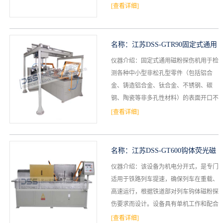
块化集成电路，具有裂纹的检测功能，可
[查看详细]
档
与
系
进行电动移动尾架，气动...
支
德
名称：
江苏DSS-GTR90固定式通用
持
仪器介绍：固定式通用磁粉探伤机用于检
斯
磁粉探伤机
测各种中小型非松孔型零件（包括铝合
森
金、铸造铝合金、钛合金、不锈钢、碳
钢、陶瓷等非多孔性材料）的表面开口不
连续性的原材料缺陷、加工缺陷和使用中
[查看详细]
产生的缺陷。固定式通用磁...
名称：
江苏DSS-GT600钩体荧光磁
仪器介绍：该设备为机电分开式，是专门
粉探伤机
适用于铁路列车提速，确保列车在重载、
高速运行，根据铁道部对列车钩体磁粉探
伤要求而设计。设备具有单机工作和配合
流水线检测的功能，单机工作配备水平平
[查看详细]