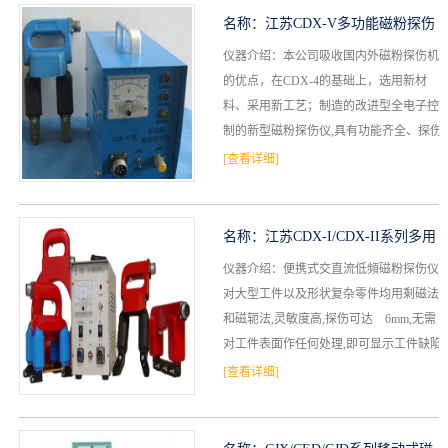
名称：
江苏CDX-V多功能磁粉探伤
仪器介绍：本公司吸收国内外磁粉探伤机
仪
的优点，在CDX-4的基础上，选用新材
料、采用新工艺；制造的改进型全电子控
制的新型磁粉探伤仪,具有功能齐全、探伤
速度快、检测灵敏度高、操作简便、故障
[查看详细]
率低、维修方便等...
名称：
江苏CDX-I/CDX-II系列多用
仪器介绍：便携式交直流低頻磁粉探伤仪
磁粉探伤仪
对大型工件以及形状复杂零件均用剩磁法
和磁轭法,灵敏度高,探伤可达 6mm,无需
对工件表面作任何处理,即可显示工件缺陷
和细小裂纹.本产品电器元件采用进口元
[查看详细]
件,密封式插...