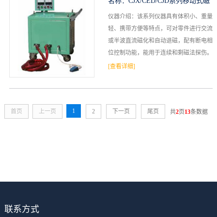
名称：
CJX/CED/CJD系列移动式磁
仪器介绍：该系列仪器具有体积小、重量
粉探伤仪
轻、携带方便等特点，可对零件进行交流
或半波直流磁化和自动退磁，配有断电相
位控制功能，能用于连续和剩磁法探伤。
适用于航空、航天、机械、船舶和压力容
[查看详细]
器等行业对被探伤零件...
1
首页
上一页
2
下一页
尾页
共
2
页
13
条数据
联系方式