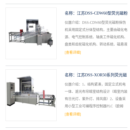
名称：
江苏DSS-CDW60型荧光磁粉
仪器介绍：DSS-CDW60型荧光磁粉探伤
探伤机
机采用固定式分体型结构，主要由磁化电
源、电气控制系统、轴类工件磁化机构、
盘类和齿轮磁化机构、转动系统、磁悬液
喷洒回收系统、荧光照明系统、退磁系统
[查看详细]
等几部分组成。...
名称：
江苏DSS-XOR50系列荧光磁
仪器介绍：1、结构紧凑，固定立式机电
粉探伤机
一体、遮光布帘暗室结构设计（暗室内装
有日光灯、紫外灯、排风扇）2、设备采
用小型工业可编程序控制器PLC（欧姆
龙）为核心对设备进行集中控制、能按规
[查看详细]
定程序完成除上下料、...