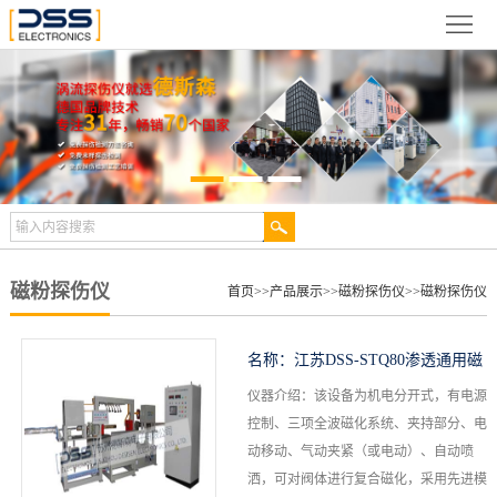
网
站
关
首
于
新
页
德
闻
产
斯
动
品
检
森
态
展
测
合
磁粉探伤仪
首页
>>
产品展示
>>
磁粉探伤仪
>>
磁粉探伤仪
示
案
作
视
名称：
江苏DSS-STQ80渗透通用磁
例
伙
频
技
仪器介绍：该设备为机电分开式，有电源
粉探伤机
控制、三项全波磁化系统、夹持部分、电
伴
中
术
服
动移动、气动夹紧（或电动）、自动喷
洒，可对阀体进行复合磁化，采用先进模
心
文
务
联