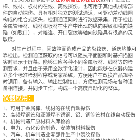
棒、线材、板材的在线、离线探伤，也可用于其他机械零部
件的自动探伤。具有相对独立的测试通道，可驱动差动线圈
构成的组合式探头，检测通道同时进行数据采集，用于检出
金属管棒材、线材和板材在生产中出现的纵向裂纹和横向缺
陷（如驳口），对暗逢、开口裂纹等轴向缺陷具有很高的灵
敏度。
对生产过程中，因故障而造成产品的裂纹伤、道伤均能可
靠检出。检测通道获取的信号可以阻抗平面图和时基扫描图
实时显示于屏幕。能够适应各种不同金属板材、线材等的检
测要求，并且由于采用全数字化设计，因此能够在仪器内建
立多个标准检测程序或专家系统，方便用户在改换产品规格
时调用，备有输入、输出控制接口，方便检测现场与各种设
备相连接，并同步工作，构成一个高度自动化的整体。
仪器应用：
1、可用于金属棒、线材的在线自动探伤
2、高频焊钢管和亚弧焊不锈钢、铝、铜等管材在线自动探伤
3、机械制造厂原材料入库检验
4、电力、石化设备制造、安装前材料探伤
5、汽车、机车制造业零部件生产中裂纹探伤