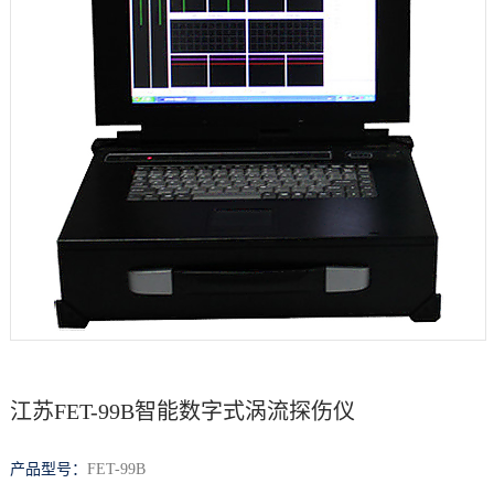
档
与
系
支
德
持
斯
森
江苏FET-99B智能数字式涡流探伤仪
产品型号：
FET-99B