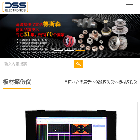
网
站
关
首
于
新
页
德
闻
产
斯
动
品
检
森
态
展
测
合
板材探伤仪
首页
>>
产品展示
>>
涡流探伤仪
>>
板材探伤仪
示
案
作
视
例
伙
频
技
伴
中
术
服
心
文
务
联