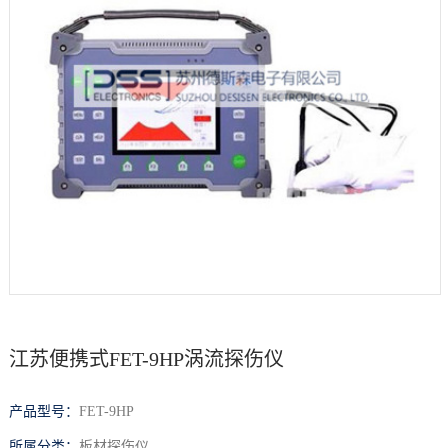
档
与
系
支
德
持
斯
森
江苏便携式FET-9HP涡流探伤仪
产品型号：
FET-9HP
所属分类：
板材探伤仪