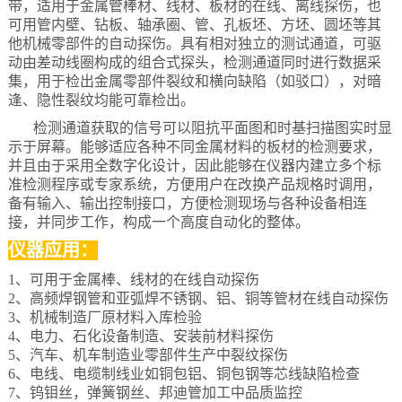
带，适用于金属管棒材、线材、板材的在线、离线探伤，也
可用管内壁、钻板、轴承圈、管、孔板坯、方坯、圆坯等其
他机械零部件的自动探伤。具有相对独立的测试通道，可驱
动由差动线圈构成的组合式探头，检测通道同时进行数据采
集，用于检出金属零部件裂纹和横向缺陷（如驳口），对暗
逢、隐性裂纹均能可靠检出。
检测通道获取的信号可以阻抗平面图和时基扫描图实时显
示于屏幕。能够适应各种不同金属材料的板材的检测要求，
并且由于采用全数字化设计，因此能够在仪器内建立多个标
准检测程序或专家系统，方便用户在改换产品规格时调用，
备有输入、输出控制接口，方便检测现场与各种设备相连
接，并同步工作，构成一个高度自动化的整体。
仪器应用：
1、可用于金属棒、线材的在线自动探伤
2、高频焊钢管和亚弧焊不锈钢、铝、铜等管材在线自动探伤
3、机械制造厂原材料入库检验
4、电力、石化设备制造、安装前材料探伤
5、汽车、机车制造业零部件生产中裂纹探伤
6、电线、电缆制线业如铜包铝、铜包钢等芯线缺陷检查
7、钨钼丝，弹簧钢丝、邦迪管加工中品质监控