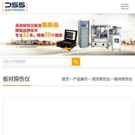
网
站
关
首
于
新
页
德
闻
产
斯
动
品
检
森
态
展
测
合
板材探伤仪
首页
>>
产品展示
>>
涡流探伤仪
>>
板材探伤仪
示
案
作
视
例
伙
频
技
伴
中
术
服
心
文
务
联