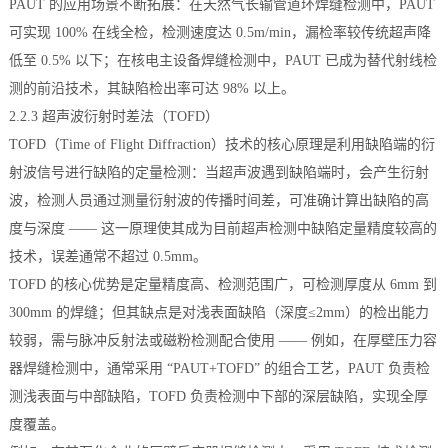
PAUT 的应用场景不断拓展：在天然气长输管道环焊缝检测中，PAUT
可实现 100% 在线全检，检测速度达 0.5m/min，漏检率较传统超声降
低至 0.5% 以下；在核电主设备焊缝检测中，PAUT 已成为替代射线检
测的前沿技术，其缺陷检出率可达 98% 以上。
2.2.3 超声波衍射时差法（TOFD）
TOFD（Time of Flight Diffraction）技术的核心原理是利用缺陷端的衍
射波信号进行缺陷的定量检测：当超声波遇到缺陷端时，会产生衍射
波，检测人员通过测量衍射波的传播时间差，可准确计算出缺陷的高
度与深度 —— 这一原理使其成为目前超声检测中缺陷定量精度较高的
技术，误差通常不超过 0.5mm。
TOFD 的核心优势是定量精度高、检测范围广，可检测厚度从 6mm 到
300mm 的焊缝；但其缺点是对浅表面缺陷（深度≤2mm）的检出能力
较弱，需与脉冲反射法或磁粉检测配合使用 —— 例如，在厚壁压力容
器焊缝检测中，通常采用 “PAUT+TOFD” 的组合工艺，PAUT 负责检
测浅表面与中部缺陷，TOFD 负责检测中下部的深层缺陷，实现全厚
度覆盖。