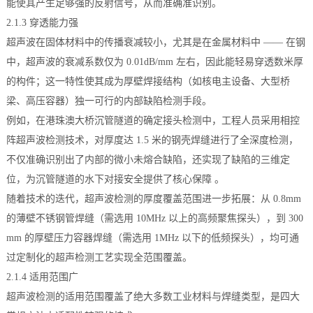
能使其产生足够强的反射信号，从而准确准识别。
2.1.3 穿透能力强
超声波在固体材料中的传播衰减较小，尤其是在金属材料中 —— 在钢
中，超声波的衰减系数仅为 0.01dB/mm 左右，因此能轻易穿透数米厚
的构件；这一特性使其成为厚壁焊接结构（如核电主设备、大型桥
梁、高压容器）独一可行的内部缺陷检测手段。
例如，在港珠澳大桥沉管隧道的确定接头检测中，工程人员采用相控
阵超声波检测技术，对厚度达 1.5 米的钢壳焊缝进行了全深度检测，
不仅准确识别出了内部的微小未熔合缺陷，还实现了缺陷的三维定
位，为沉管隧道的水下对接安全提供了核心保障 。
随着技术的迭代，超声波检测的厚度覆盖范围进一步拓展：从 0.8mm
的薄壁不锈钢管焊缝（需选用 10MHz 以上的高频聚焦探头），到 300
mm 的厚壁压力容器焊缝（需选用 1MHz 以下的低频探头），均可通
过定制化的超声检测工艺实现全范围覆盖。
2.1.4 适用范围广
超声波检测的适用范围覆盖了绝大多数工业材料与焊缝类型，是四大