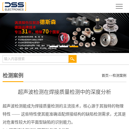
网
站
关
首
于
新
页
德
闻
产
斯
动
品
检
森
态
展
测
合
检测案例
首页
>>
检测案例
示
案
作
视
超声波检测在焊接质量检测中的深度分析
例
伙
频
技
超声波检测能成为焊接质量检测的主流技术，核心源于其独特的物理
伴
中
术
服
特性 —— 这些特性使其能准确适配焊接结构的缺陷检测需求，尤其是
对危害性较大的平面型缺陷的识别能力。
心
文
务
联