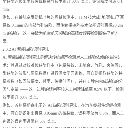
小缺陷的检出率较传统相控阵技术提升 30% 以上，定位精度可达 0.1
mm。
例如，在某航空发动机叶片的焊缝检测中，TFM 技术成功识别出了直
径仅 0.1mm 的内部气孔缺陷，而传统相控阵技术仅能识别直径≥0.2m
m 的缺陷，这一突破为航空航天领域的高精度焊接检测提供了新方
案。
2.3.2 AI 智能缺陷识别算法
AI 智能缺陷识别算法是解决传统超声检测对人工经验依赖的核心技
术：其通过对较难检缺陷样本（包括裂纹、未熔合、气孔、夹渣等典
型缺陷的波形与图像数据）进行深度学习训练，可自动提取缺陷的特
征参数（如回波幅度、频率、传播时间），并在 1 秒内完成缺陷的分
类与定量 —— 这一过程的误判率较人工判读降低至 0.5% 以下，检测
效率提升 80% 以上。
例如，苏州德斯森电子的 AI 缺陷识别算法，在汽车零部件焊缝检测
中，可自动识别出直径 0.05mm 的微裂纹，误判率仅为 0.3%，而人工
判读的误判率通常在 5% 以上。