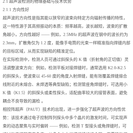
2.1 超声波检测的物理基础与技术优势
档
与
2.1.1 方向性好
系
超声波的方向性是指其能以狭窄的波束向特定方向辐射传播的特性，
支
德
这一特性源于其高频振动的本质：频率越高，波长越短，波束的扩散
角越小，方向性越好 —— 例如，2.5MHz 的超声波在钢中的波长约为
持
斯
2.3mm，扩散角仅为 1.2 度，能像手电筒的光束一样精准指向焊缝内部
森
的目标区域，从而实现缺陷的精准定位。
在实际检测中，检测人员可通过斜探头的 K 值（折射角的正切值）灵
活调整波束方向：例如，检测平板对接焊缝时，通常选用 K2.0-K2.5
的斜探头，使波束以 45-60 度的角度入射焊缝，能有效覆盖焊缝熔合
线附近的未熔合、未焊透等典型缺陷；检测管座角焊缝时，可选用小
K 值（K1.5）的斜探头或柔性探头，适配曲率较大的接管表面，避免
耦合不良导致的漏检 。
相控阵超声（PAUT）技术的出现，进一步强化了超声波的方向性优
势：该技术通过电子控制阵列探头中多个晶片的激发时间，可实现声
束的动态聚焦与实时偏转 —— 例如，检测 T 型接头或角焊缝时，可