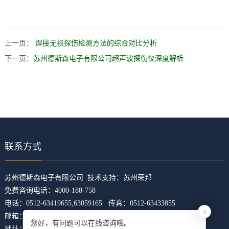
上一页：
焊接无损探伤检测方法的综合对比分析
下一页：
苏州德斯森电子有限公司超声波探伤仪深度解析
联系方式
​苏州德斯森电子有限公司 技术支持：
苏州荣邦
免费咨询电话：4000-188-758
电话：0512-63419655,63059165 传真：0512-63433855
邮箱：z5421473@126.com
您好，有问题可以在线咨询哦。
地址：江苏省苏州市吴中区临湖镇东山大道4168号U科技园31幢