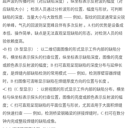
超声波的传播时间（对应缺陷深度），纵坐标表示反射波的幅度（对
应缺陷大小）；检测人员通过分析波形的位置、幅度与形状，可判断
缺陷的深度、当量大小与大致性质 —— 例如，裂纹的回波通常呈尖锐
的单峰，气孔的回波则呈宽峰且伴有多次反射 。A 扫的优势是设备成
本低、操作简单，缺点是无法直观呈现缺陷的形态，对检测人员的经
验依赖度高。
•B 扫（B 型显示） ：以二维切面图像的形式显示工件内部的缺陷分
布，横坐标表示探头的扫查位置，纵坐标表示缺陷深度，图像的亮度
或颜色表示反射波的幅度；B 扫可直观呈现缺陷的深度分布与延伸长
度，是焊缝内部缺陷检测的常用模式 —— 例如，检测厚壁容器焊缝
时，B 扫图像可清晰显示缺陷在焊缝厚度方向的位置与长度 。
•C 扫（C 型显示） ：以俯视图的形式显示工件内部的缺陷分布，横坐
标与纵坐标表示探头的扫查位置，图像的亮度或颜色表示反射波的幅
度；C 扫可直观呈现缺陷的平面位置与形状，尤其适用于大面积焊缝
的快速扫查 —— 例如，检测桥梁钢箱梁的拼接焊缝时，C 扫可在数分
钟内完成整段焊缝的缺陷成像。