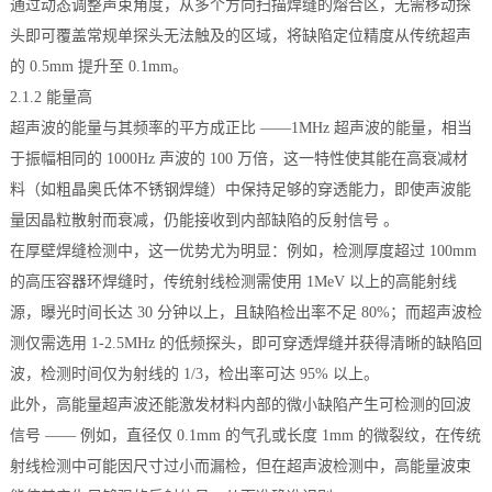
通过动态调整声束角度，从多个方向扫描焊缝的熔合区，无需移动探
头即可覆盖常规单探头无法触及的区域，将缺陷定位精度从传统超声
的 0.5mm 提升至 0.1mm。
2.1.2 能量高
超声波的能量与其频率的平方成正比 ——1MHz 超声波的能量，相当
于振幅相同的 1000Hz 声波的 100 万倍，这一特性使其能在高衰减材
料（如粗晶奥氏体不锈钢焊缝）中保持足够的穿透能力，即使声波能
量因晶粒散射而衰减，仍能接收到内部缺陷的反射信号 。
在厚壁焊缝检测中，这一优势尤为明显：例如，检测厚度超过 100mm
的高压容器环焊缝时，传统射线检测需使用 1MeV 以上的高能射线
源，曝光时间长达 30 分钟以上，且缺陷检出率不足 80%；而超声波检
测仅需选用 1-2.5MHz 的低频探头，即可穿透焊缝并获得清晰的缺陷回
波，检测时间仅为射线的 1/3，检出率可达 95% 以上。
此外，高能量超声波还能激发材料内部的微小缺陷产生可检测的回波
信号 —— 例如，直径仅 0.1mm 的气孔或长度 1mm 的微裂纹，在传统
射线检测中可能因尺寸过小而漏检，但在超声波检测中，高能量波束