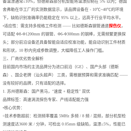
备温漂通常≤10%，但德斯森部分机型能将温漂控制在 5% 以内；德国
舍弗勒在华工厂的实测数据显示，该品牌设备在 - 10℃~40℃的环境
下，缺陷识别准确率仍能稳定在 95% 以上，远高于行业平均水平。
•适应性：需支持多规格工件检测 —— 比如德斯森钢管通道
探伤仪
，
可适配 Φ8-Φ1200mm 的钢管、Φ6-Φ300mm 的钢棒，无需频繁更换探
头；部分前沿设备还具备智能自适应校准功能，能自动识别工件材质
和形状，10 秒内完成参数调整，大幅降低工人操作门槛。
三、厂商优劣势全解析
目前国内市场的主流品牌分为进口前沿（GE）、国产头部（德斯
森）、国企老牌（汕头超声） 三类，需根据预算和需求准确匹配 ——
没有较好的品牌，只有适配的选择。
1. 苏州德斯森：国产黑马，“速度 + 稳定性” 双优
品牌标签：高速涡流探伤专家、产线适配能力强
•核心优势：
￮技术参数超前：检测频率覆盖 5MHz 多频 / 8 频 / 混频，部分机型检
测速度达3600 米 / 分钟，可检出 0.05mm 级缺陷，温漂≤5%，性能已