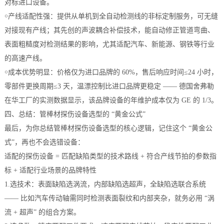
对标进口设备。
￮产线适配性强：提供从单机到全自动检测线的非标定制服务，可无缝
对接现有产线；其先创的声波耦合补偿技术，能自动修正管道弯曲、
表面粗糙度对检测结果的影响，尤其适配汽车、新能源、钢铁等行业
的高速产线。
￮成本优势明显：价格仅为进口品牌的 60%，售后响应时间≤24 小时，
零部件更换周期≤3 天，温漂控制比进口品牌更稳定 —— 德国舍弗勒
在华工厂的实测数据显示，该品牌设备的年维护成本仅为 GE 的 1/3。
四、总结：管棒材探伤设备选型的 “黄金公式”
最后，为你总结管棒材探伤设备选型的核心逻辑，记住这个 “黄金公
式”，再也不会选错设备：
适配的探伤设备 = 匹配缺陷类型的技术路线 + 符合产线节拍的参数指
标 + 适配行业场景的品牌特性
1.选技术：表面缺陷选涡流，内部缺陷选超声，全缺陷选联合系统
—— 比如汽车传动轴需同时检测表面裂纹和内部夹杂，就务必用 “涡
流 + 超声” 的组合方案。