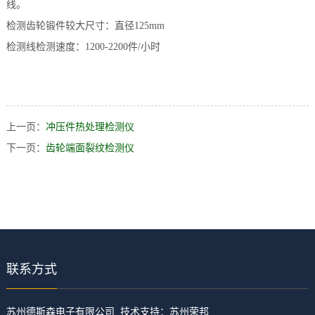
线。
档
与
系
检测齿轮锻件较大尺寸：直径125mm
检测线检测速度：1200-2200件/小时
支
德
持
斯
森
上一页：
冲压件热处理检测仪
下一页：
齿轮端面裂纹检测仪
联系方式
​苏州德斯森电子有限公司 技术支持：
苏州荣邦