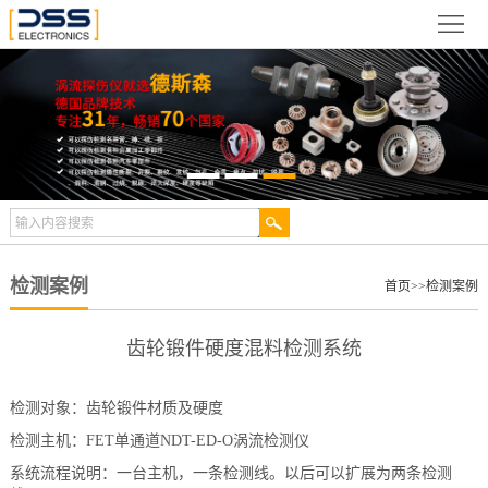
网
站
关
首
于
新
页
德
闻
产
斯
动
品
检
森
态
展
测
合
检测案例
首页
>>
检测案例
示
案
作
视
齿轮锻件硬度混料检测系统
例
伙
频
技
检测对象：齿轮锻件材质及硬度
伴
中
术
服
检测主机：FET单通道NDT-ED-O涡流检测仪
心
文
系统流程说明：一台主机，一条检测线。以后可以扩展为两条检测
务
联