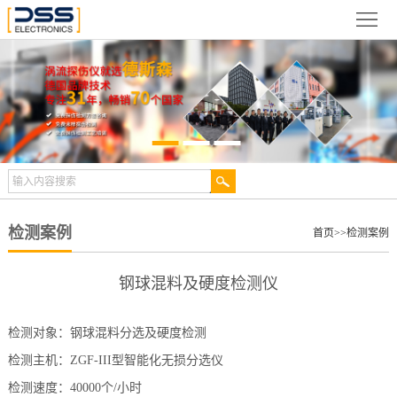
网
站
关
首
于
新
页
德
闻
产
斯
动
品
检
森
态
展
测
合
检测案例
首页
>>
检测案例
示
案
作
视
钢球混料及硬度检测仪
例
伙
频
技
检测对象：钢球混料分选及硬度检测
伴
中
术
服
检测主机：
ZGF-III
型智能化无损分选仪
心
文
务
联
检测速度：
40000
个
/
小时