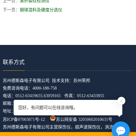
上一页：
滚针裂纹检测仪
下一页：
钢球混料及硬度分选仪
联系方式
​苏州德斯森电子有限公司 技术支持：
苏州荣邦
免费咨询电话：4000-188-758
电话：0512-63419655,63059165 传真：0512-63433855
邮箱：z5421473@126.com
您好，有问题可以在线咨询哦。
地址：江苏省苏州市吴中区临湖镇东山大道4168号U科技园31幢
苏ICP备07003871号-12
苏公网安备 32050602010631号
苏州德斯森电子有限公司主营
探伤仪
，
超声波探伤仪
，
涡流探伤仪
，
焊缝探伤仪
，
裂纹探伤仪
，
xml地图
htm地图
txt地图