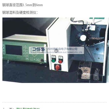
钢球直径范围
1.5mm
到
6mm
档
与
系
钢球混料及硬度检测仪：
支
德
持
斯
森