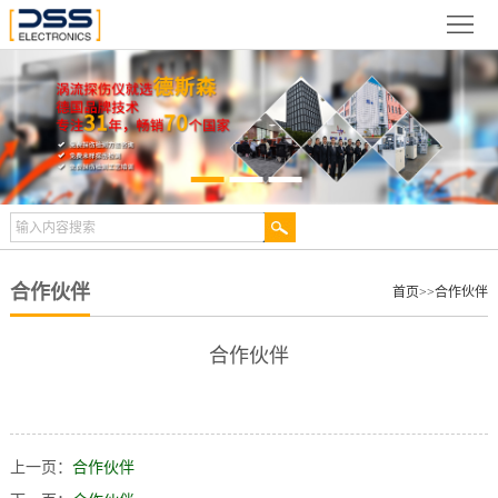
网
站
关
首
于
新
页
德
闻
产
斯
动
品
检
森
态
展
测
合
合作伙伴
首页
>>
合作伙伴
示
案
作
视
合作伙伴
例
伙
频
技
伴
中
术
服
上一页：
合作伙伴
心
文
务
联