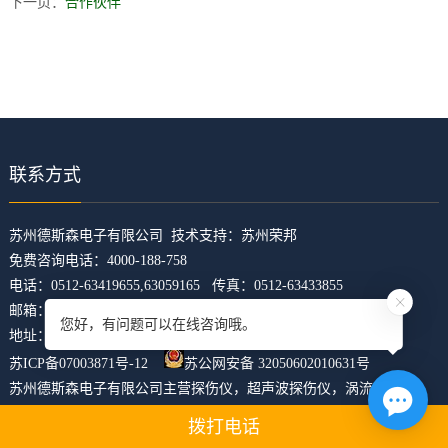
下一页：
合作伙伴
档
与
系
支
德
持
斯
森
联系方式
​苏州德斯森电子有限公司 技术支持：
苏州荣邦
免费咨询电话：4000-188-758
电话：0512-63419655,63059165 传真：0512-63433855
邮箱：z5421473@126.com
您好，有问题可以在线咨询哦。
地址：江苏省苏州市吴中区临湖镇东山大道4168号U科技园31幢
苏ICP备07003871号-12
苏公网安备 32050602010631号
苏州德斯森电子有限公司主营
探伤仪
，
超声波探伤仪
，
涡流探伤仪
，
焊缝探伤仪
，
裂纹探伤仪
，
xml地图
htm地图
txt地图
拨打电话
网站统计