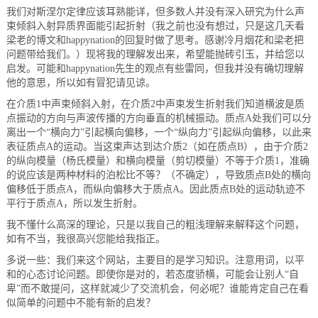
我们对斯涅尔定律应该耳熟能详，但多数人并没有深入研究为什么声
档
与
系
束倾斜入射异质界面能引起折射（我之前也没有想过，只是这几天看
梁老的博文和happynation的回复时做了思考。感谢冷月烟花和梁老把
问题带给我们。）现将我的理解发出来，希望能抛砖引玉，并给您以
支
德
启发。可能和happynation先生的观点有些雷同，但我并没有确切理解
他的意思，所以如有冒犯请见谅。
持
斯
在介质1中声束倾斜入射，在介质2中声束发生折射我们知道横波是质
点振动的方向与声波传播的方向垂直的机械振动。质点A处我们可以分
森
离出一个“横向力”引起横向偏移，一个“纵向力”引起纵向偏移，以此来
表征质点A的运动。当这束声达到达介质2（如在质点B），由于介质2
的纵向模量（杨氏模量）和横向模量（剪切模量）不等于介质1，准确
的说应该是两种材料的泊松比不等？（不确定），导致质点B处的横向
偏移低于质点A，而纵向偏移大于质点A。因此质点B处的运动轨迹不
平行于质点A，所以发生折射。
我不懂什么高深的理论，只是以我自己的粗浅理解来解释这个问题，
如有不当，我很高兴您能给我指正。
多说一些：我们来这个网站，主要目的是学习知识。注意用词，以平
和的心态讨论问题。即使你是对的，若态度骄横，可能会让别人“自
卑”而不敢提问，这样就减少了交流机会，何必呢？谁能肯定自己在看
似简单的问题中不能有新的启发？