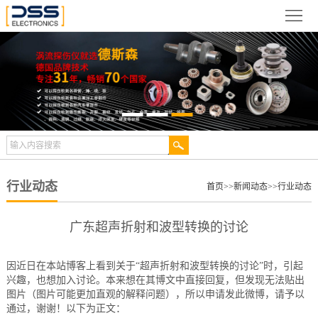
网
站
关
首
于
新
页
德
闻
产
斯
动
品
检
森
态
展
测
合
行业动态
首页
>>
新闻动态
>>
行业动态
示
案
作
视
广东超声折射和波型转换的讨论
例
伙
频
技
因近日在本站博客上看到关于“超声折射和波型转换的讨论”时，引起
伴
中
术
服
兴趣，也想加入讨论。本来想在其博文中直接回复，但发现无法贴出
图片（图片可能更加直观的解释问题），所以申请发此微博，请予以
心
文
通过，谢谢！以下为正文：
务
联