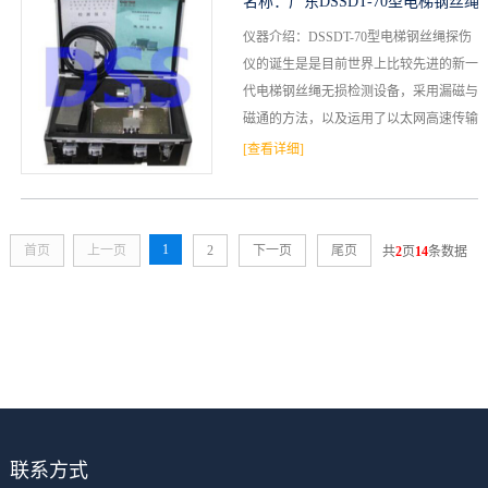
名称：
广东DSSDT-70型电梯钢丝绳
仪器介绍：DSSDT-70型电梯钢丝绳探伤
探伤仪(多根同测型)
仪的诞生是是目前世界上比较先进的新一
代电梯钢丝绳无损检测设备，采用漏磁与
磁通的方法，以及运用了以太网高速传输
方式，能准确无误完成电梯钢丝绳的无损
[查看详细]
检测工作。1)...
1
首页
上一页
2
下一页
尾页
共
2
页
14
条数据
联系方式