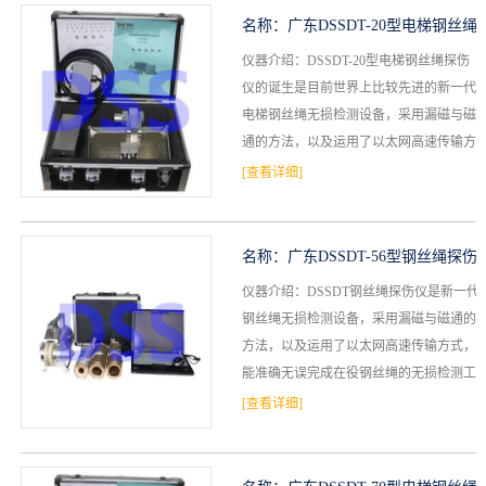
名称：
广东DSSDT-20型电梯钢丝绳
仪器介绍：DSSDT-20型电梯钢丝绳探伤
探伤仪(单根检测型)
仪的诞生是目前世界上比较先进的新一代
电梯钢丝绳无损检测设备，采用漏磁与磁
通的方法，以及运用了以太网高速传输方
式，能准确无误完成电梯钢丝绳的无损检
[查看详细]
测工作。1)能...
名称：
广东DSSDT-56型钢丝绳探伤
仪器介绍：DSSDT钢丝绳探伤仪是新一代
仪(脱卸型)
钢丝绳无损检测设备，采用漏磁与磁通的
方法，以及运用了以太网高速传输方式，
能准确无误完成在役钢丝绳的无损检测工
作。1)能在线检测各类起重机械钢丝绳内
[查看详细]
外部断丝、磨损...