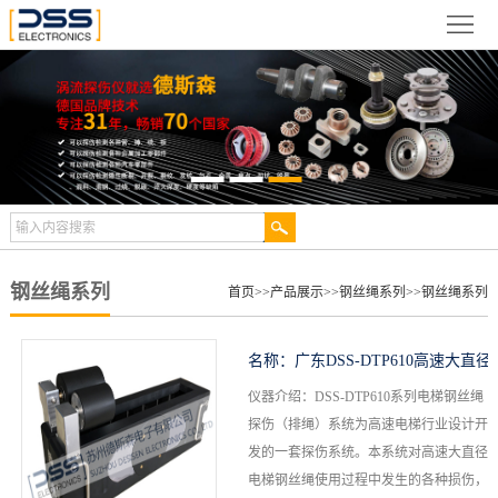
网
站
关
首
于
新
页
德
闻
产
斯
动
品
检
森
态
展
测
合
钢丝绳系列
首页
>>
产品展示
>>
钢丝绳系列
>>
钢丝绳系列
示
案
作
视
名称：
广东DSS-DTP610高速大直径
例
伙
频
技
仪器介绍：DSS-DTP610系列电梯钢丝绳
电梯钢丝绳探伤仪
探伤（排绳）系统为高速电梯行业设计开
伴
中
术
服
发的一套探伤系统。本系统对高速大直径
电梯钢丝绳使用过程中发生的各种损伤，
心
文
务
联