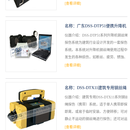
如断丝、疲劳、锈蚀、磨损、压伤、扭曲
[查看详细]
档
与
系
变形等，为在...
支
德
名称：
广东DSS-DTP51便携升降机
持
仪器介绍：DSS-DTP51系列升降机钢丝绳
斯
钢丝绳探伤仪
探伤系统为建筑行业设计开发的一套探伤
森
系统。本系统对升降机钢丝绳使用过程中
发生的各种损伤，如断丝、疲劳、锈蚀、
磨损、压伤、扭曲变形等，为在役钢丝绳
[查看详细]
易耗、易损部...
名称：
DSS-DTX11建筑专用钢丝绳
仪器介绍：建筑专用DSS-DTX11系列钢丝
探伤仪
绳探伤（携带）系统，适于单人携带即探
即离，或易于临时安装、方便转移；可对
静止不运动的钢丝绳进行探伤；还可对运
动的钢丝绳进行探伤；即适合对在役钢丝
[查看详细]