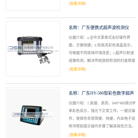
法纵波、延时线纵波、斜楔纵波、斜楔横
[查看详细]
档
与
系
波等多种检测成...
支
德
名称：
广东便携式超声波检测仪
持
仪器介绍：a.全中文菜单式友好操作界
斯
面，方便快捷；b.较高亮彩色液晶显示，
森
可根据不同现场环境改变；c.超声衍射波
成像检测，解决传统放射检测的扫查厚度
及检测效率局限性，节约探伤成本；d.集
[查看详细]
A扫、B扫成像...
名称：
广东HY-580型彩色数字超声
仪器介绍：1.高速、高亮、640*480高分辨
波探伤仪
率彩色显示，强光下正常工作，一键式操
作，使探伤非常简便、快捷，内含电子说
明书帮助提示操作步骤了解其探伤方法。
2.一键操作快速探伤，随时提示探伤帮助
[查看详细]