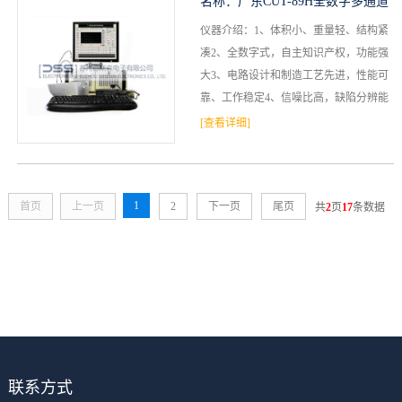
名称：
广东CUT-89H全数字多通道
仪器介绍：1、体积小、重量轻、结构紧
超声波探伤仪
凑2、全数字式，自主知识产权，功能强
大3、电路设计和制造工艺先进，性能可
靠、工作稳定4、信噪比高，缺陷分辨能
力强5、闸门报警功能齐全，抗干扰能力
[查看详细]
强6、最多高达64通...
1
首页
上一页
2
下一页
尾页
共
2
页
17
条数据
联系方式