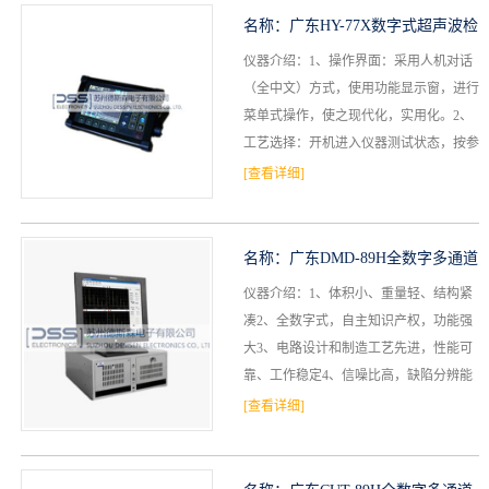
名称：
广东HY-77X数字式超声波检
仪器介绍：1、操作界面：采用人机对话
测仪
（全中文）方式，使用功能显示窗，进行
菜单式操作，使之现代化，实用化。2、
工艺选择：开机进入仪器测试状态，按参
数键，进行工艺选择，选择当前所的工
[查看详细]
艺，显示屏左下角将显示...
名称：
广东DMD-89H全数字多通道
仪器介绍：1、体积小、重量轻、结构紧
超声波探伤仪
凑2、全数字式，自主知识产权，功能强
大3、电路设计和制造工艺先进，性能可
靠、工作稳定4、信噪比高，缺陷分辨能
力强5、闸门报警功能齐全，抗干扰能力
[查看详细]
强6、最多高达64通...