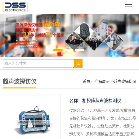
网
站
关
首
于
新
页
德
闻
产
斯
动
品
检
森
态
展
测
合
超声波探伤仪
首页
>>
产品展示
>>
超声波探伤仪
示
案
作
视
名称：
相控阵超声波检测仪
例
伙
频
技
仪器介绍：1、32晶元同步发射/接收具有
良好的聚焦和指向性能，优于市场上16晶
伴
中
术
服
元相控阵仪器2、全程动态聚焦，检测分
辨力高3、多种检测模型适用于直接接触
心
文
务
联