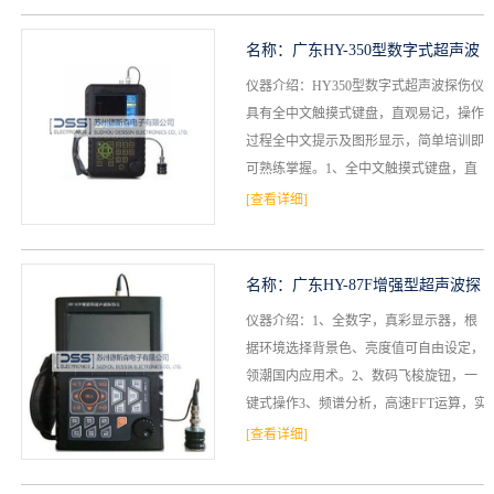
名称：
广东HY-350型数字式超声波
仪器介绍：HY350型数字式超声波探伤仪
探伤仪
具有全中文触摸式键盘，直观易记，操作
过程全中文提示及图形显示，简单培训即
可熟练掌握。1、全中文触摸式键盘，直
观易记，操作过程全中文提示及图形显
[查看详细]
示，简单培训即可熟...
名称：
广东HY-87F增强型超声波探
仪器介绍：1、全数字，真彩显示器，根
伤仪
据环境选择背景色、亮度值可自由设定，
领潮国内应用术。2、数码飞梭旋钮，一
键式操作3、频谱分析，高速FFT运算，实
测探头频率4、高性能安保锂电，模块插
[查看详细]
接式，一机两电两...