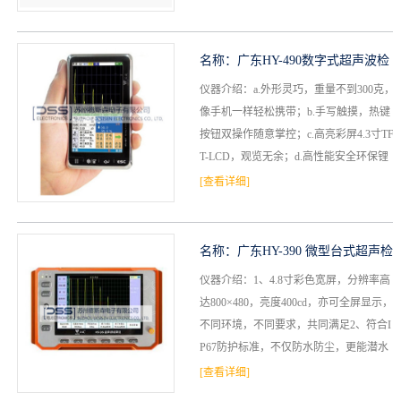
信息。3...
名称：
广东HY-490数字式超声波检
仪器介绍：a.外形灵巧，重量不到300克，
测仪
像手机一样轻松携带；b.手写触摸，热键
按钮双操作随意掌控；c.高亮彩屏4.3寸TF
T-LCD，观览无余；d.高性能安全环保锂
电，一机两电两充，关乎质量，一惯优...
[查看详细]
名称：
广东HY-390 微型台式超声检
仪器介绍：1、4.8寸彩色宽屏，分辨率高
测仪
达800×480，亮度400cd，亦可全屏显示，
不同环境，不同要求，共同满足2、符合I
P67防护标准，不仅防水防尘，更能潜水
作业3、一键摇杆技术，检测一指操控，...
[查看详细]