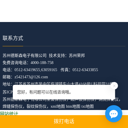
档
与
系
支
德
持
斯
联系方式
森
​苏州德斯森电子有限公司 技术支持：
苏州荣邦
免费咨询电话：4000-188-758
电话：0512-63419655,63059165 传真：0512-63433855
邮箱：z5421473@126.com
地址：江苏省苏州市吴中区临湖镇东山大道4168号U科技园31幢
苏ICP备07003871号-12
苏公网安备 32050602010631号
您好，有问题可以在线咨询哦。
苏州德斯森电子有限公司主营
探伤仪
，
超声波探伤仪
，
涡流探伤仪
，
焊缝探伤仪
，
裂纹探伤仪
，
xml地图
htm地图
txt地图
网站统计
拨打电话