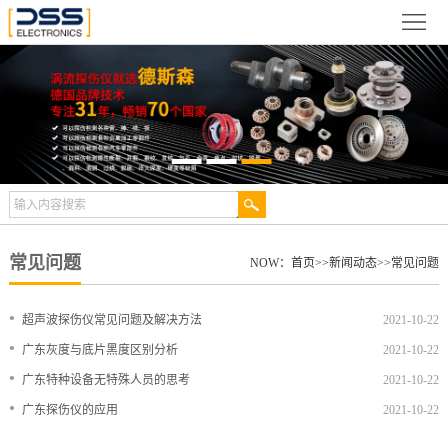
网
站
关
首
于
新
页
德
闻
产
斯
动
品
检
森
态
展
测
合
常见问题
NOW：
首页
>>
新闻动态
>>
常见问题
示
案
作
视
•
超声波探伤仪常见问题及解决方法
2021-10-22
例
伙
频
技
•
广东灰度与底片黑度区别分析
2021-10-22
•
广东特种设备无特殊人员的思考
2021-10-22
伴
中
术
服
•
广东探伤仪的应用
2021-10-22
心
文
务
联