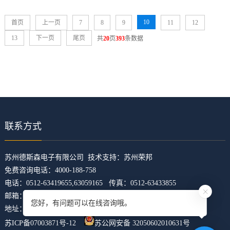
10
首页
上一页
7
8
9
11
12
13
下一页
尾页
共
20
页
393
条数据
联系方式
​苏州德斯森电子有限公司 技术支持：
苏州荣邦
免费咨询电话：4000-188-758
电话：0512-63419655,63059165 传真：0512-63433855
邮箱：z5421473@126.com
您好，有问题可以在线咨询哦。
地址：江苏省苏州市吴中区临湖镇东山大道4168号U科技园31幢
苏ICP备07003871号-12
苏公网安备 32050602010631号