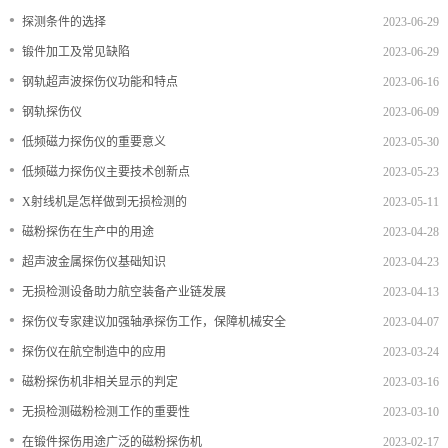
•
探测条件的选择
2023-06-29
档
与
系
•
锻件加工及常见缺陷
2023-06-29
支
德
•
钢轨超声波探伤仪功能和特点
2023-06-16
•
钢轨探伤仪
2023-06-09
持
斯
•
低频磁力探伤仪的重要意义
2023-05-30
森
•
低频磁力探伤仪主要技术创新点
2023-05-23
•
X射线机是怎样做到无损检测的
2023-05-11
•
磁粉探伤在生产中的用途
2023-04-28
•
超声波金属探伤仪基础知识
2023-04-23
•
无损检测设备助力航空装备产业链发展
2023-04-13
•
探伤仪专家建议加强轴承探伤工作，保障机械安全
2023-04-07
•
探伤仪在航空制造中的应用
2023-03-24
•
磁粉探伤机非相关显示的判定
2023-03-16
•
无损检测磁粉检测工作的重要性
2023-03-10
•
在锻件探伤用途广泛的磁粉探伤机
2023-02-17