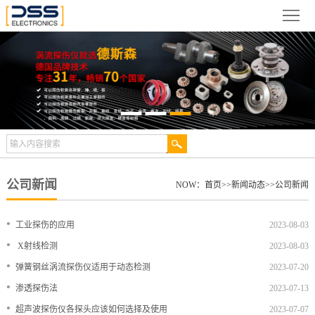
网
站
关
首
于
新
页
德
闻
产
斯
动
品
检
森
态
展
测
合
公司新闻
NOW：
首页
>>
新闻动态
>>
公司新闻
示
案
作
视
•
工业探伤的应用
2023-08-03
例
伙
频
技
•
X射线检测
2023-08-03
•
弹簧钢丝涡流探伤仪适用于动态检测
2023-07-20
伴
中
术
服
•
渗透探伤法
2023-07-13
心
文
务
联
•
超声波探伤仪各探头应该如何选择及使用
2023-07-07