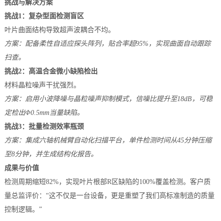
挑战与解决方案
档
与
挑战1：复杂型面检测盲区
系
叶片曲面结构导致超声波耦合不均。
支
德
方案：配备柔性自适应探头阵列，贴合率超95%，实现曲面自动跟踪
扫查。
持
斯
挑战2：高温合金微小缺陷检出
森
材料晶粒噪声干扰强烈。
方案：启用小波降噪与晶粒噪声抑制模式，信噪比提升至18dB，可稳
定检出Φ0.5mm当量缺陷。
挑战3：批量检测效率瓶颈
方案：集成六轴机械臂自动化扫描平台，单件检测时间从45分钟压缩
至8分钟，并生成结构化报告。
成果与价值
检测周期缩短82%，实现叶片根部R区缺陷的100%覆盖检测。客户质
量总监评价：“这不仅是一台设备，更是重塑了我们高标准制造的质量
控制逻辑。”