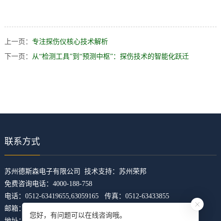
上一页：
专注探伤仪核心技术解析
下一页：
从“检测工具”到“预测中枢”：探伤技术的智能化跃迁
联系方式
​苏州德斯森电子有限公司 技术支持：
苏州荣邦
免费咨询电话：4000-188-758
电话：0512-63419655,63059165 传真：0512-63433855
邮箱：z5421473@126.com
您好，有问题可以在线咨询哦。
地址：江苏省苏州市吴中区临湖镇东山大道4168号U科技园31幢