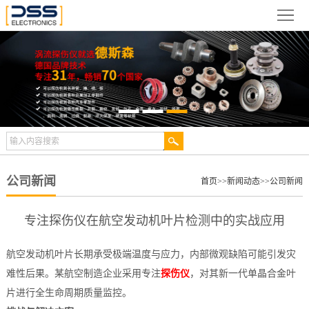
网
站
关
首
于
新
页
德
闻
产
斯
动
品
检
森
态
展
测
合
公司新闻
首页
>>
新闻动态
>>
公司新闻
示
案
作
视
专注探伤仪在航空发动机叶片检测中的实战应用
例
伙
频
技
航空发动机叶片长期承受极端温度与应力，内部微观缺陷可能引发灾
伴
中
术
服
难性后果。某航空制造企业采用专注
探伤仪
，对其新一代单晶合金叶
片进行全生命周期质量监控。
心
文
务
联