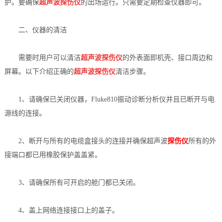
护。要确保
超声波探伤仪
的出场运行。只需要定期检查仪器即可。
档
与
系
二、仪器的清洁
支
德
需要时用户可以清洁
超声波探伤仪
的外表面即机壳、接口周边和
持
斯
屏幕。以下介绍正确的
超声波探伤仪
清洁步骤。
森
1、请确保已关闭仪器，Fluke810振动诊断分析仪并且已断开与电
源线的连接。
2、断开与所有的电缆盒接头的连接并确保超声波
探伤仪
所有的外
接端口都已用橡胶保护盖盖紧。
3、请确保所有可开启的舱门都已关闭。
4、盖上网络连接接口上的盖子。