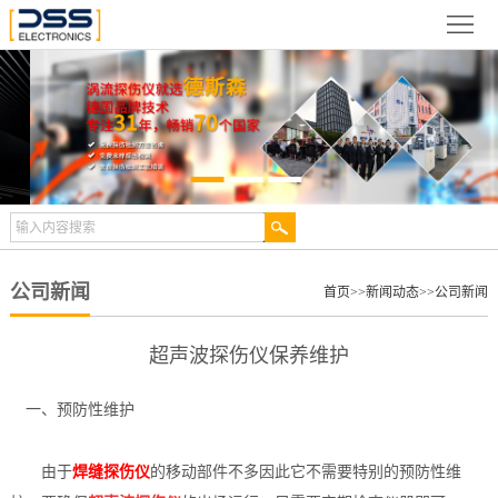
网
站
关
首
于
新
页
德
闻
产
斯
动
品
检
森
态
展
测
合
公司新闻
首页
>>
新闻动态
>>
公司新闻
示
案
作
视
超声波探伤仪保养维护
例
伙
频
技
一、预防性维护
伴
中
术
服
由于
焊缝探伤仪
的移动部件不多因此它不需要特别的预防性维
心
文
务
联