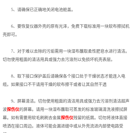
5、请确保已正确地关闭电池舱盖。
6、要恢复仪器外壳的原有光泽，免费下载标准用一块软布擦拭机
壳即可。
7、对于难以去除的污垢需用一块湿布蘸取柔性肥皂水进行清洁。
切勿使用粗面的清洁用具或强力去污溶剂以免损坏机壳表层。
8、取下接口保护盖后请确保各个接口处于干燥状态才能连入电
缆。如果接口不干请用干燥的软布擦干或者让其自然干透
9、屏幕清洁。切勿使用粗面的清洁用具或强力去污溶剂清洁超声
波
探伤仪
的屏幕。请用一块湿布蘸取可蒸发的标准玻璃清洗液擦拭屏
幕。如有需要用软毛刷刷去金属
探伤仪
残留的纸屑。切勿将液体直接
喷洒在接口周边。液体可能会漏进缝中或从外壳流进内部使电路受