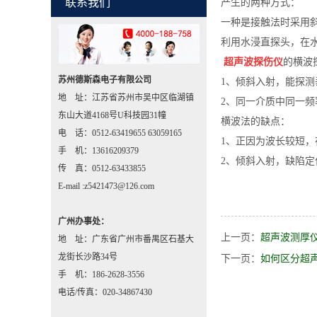
联系我们
产生的两种方式：
一种是接触法时采用
利用水浸直探头，在
超声波探伤仪
的横波
苏州德斯森电子有限公司
1、倾斜入射，能探
地 址：江苏省苏州市吴中区临湖镇
2、同一介质中同一
东山大道4168号U科技园31幢
横波法的缺点：
电 话：0512-63419655 63059165
1、正因为波长较短
手 机：13616209379
2、倾斜入射，缺陷定
传 真：0512-63433855
E-mail :z5421473@126.com
广州办事处：
上一页：
超声波测厚
地 址：广东省广州市番禺区石基大
龙街长沙路34号
下一页：
如何区分超
手 机：186-2628-3556
电话/传真：020-34867430