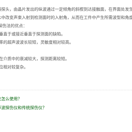
斜探头，由晶片发出的纵波通过一定倾角的斜楔到达接触面，在界面处发
水中改变声束入射到检测面时的入射角，从而在工件中产生所需波型和角
探伤法的优点：
测垂直于或接近垂直于探测面的缺陷。
频率的超声波波长较短，灵敏度相对较高。
，在介质中的衰减较大，探测距离较短。
位相对较复杂。
仪怎么使用？
声波探伤仪和传统探伤仪？