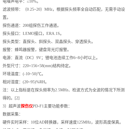
电噪声电平：≤10%。
滤波频带：（0.25~20）MHz，根据探头频率全自动匹配，无需手动设
置。
探伤通道：200组探伤工作通道。
探头接口：LEMO接口，ERA.1S。
探头类型：直探头、斜探头、双晶探头、穿透探头。
报警：蜂鸣器报警，键盘背光灯报警。
电源：直流（DC）9V；锂电池连续工作6~8小时以上。
外型尺寸：220×156×58(mm)结构待定。
环境温度：(-10~50)℃。
相对湿度：(20~95)%RH。
注：以上指标是在探头频率为2.5MHz、检波方式为全波的情况下所测
得的。[2]
3）超声波
探伤仪
PD-F1主要功能参数：
数据采集：
硬件实时采样：10位AD转换器，采样速度125MHz，波形高度保真。