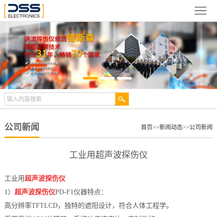
网
站
关
首
于
新
页
德
闻
产
斯
动
品
检
森
态
展
测
合
公司新闻
首页
>>
新闻动态
>>
公司新闻
示
案
作
视
工业用超声波探伤仪
例
伙
频
技
工业用
超声波探伤仪
伴
中
术
服
1）
超声波探伤仪
PD-F1仪器特点：
高分辨率TFTLCD，独特的遮阳设计，符合人体工程学。
心
文
务
联