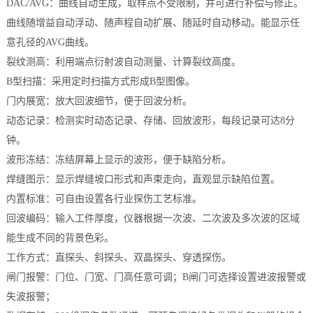
DAC/AVG：曲线自动生成，取样点不受限制，并可进行补偿与修正。
曲线随增益自动浮动、随声程自动扩展、随延时自动移动。能显示任
意孔径的AVG曲线。
裂纹测高：利用端点衍射波自动测量、计算裂纹高度。
B型扫描：采用定时扫描方式形成B型图像。
门内展宽：放大回波细节，便于回波分析。
动态记录：检测实时动态记录、存储、回放波形，每段记录可达8分
钟。
波形冻结：冻结屏幕上显示的波形，便于缺陷分析。
焊缝图示：显示焊缝坡口形式和声束走向，直观显示缺陷位置。
内置标准：可自由设置各行业探伤工艺标准。
回波编码：输入工件厚度，仪器根据一次波、二次波及多次波的区域
能生成不同的背景色彩。
工作方式：直探头、斜探头、双晶探头、穿透探伤。
闸门报警：门位、门宽、门高任意可调；B闸门可选择设置进波报警或
失波报警；