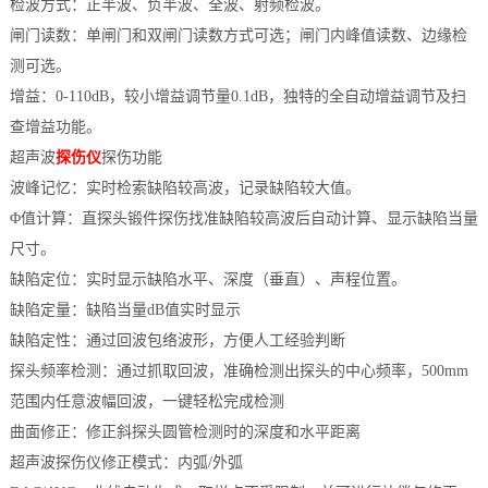
检波方式：正半波、负半波、全波、射频检波。
闸门读数：单闸门和双闸门读数方式可选；闸门内峰值读数、边缘检
测可选。
增益：0-110dB，较小增益调节量0.1dB，独特的全自动增益调节及扫
查增益功能。
超声波
探伤仪
探伤功能
波峰记忆：实时检索缺陷较高波，记录缺陷较大值。
Φ值计算：直探头锻件探伤找准缺陷较高波后自动计算、显示缺陷当量
尺寸。
缺陷定位：实时显示缺陷水平、深度（垂直）、声程位置。
缺陷定量：缺陷当量dB值实时显示
缺陷定性：通过回波包络波形，方便人工经验判断
探头频率检测：通过抓取回波，准确检测出探头的中心频率，500mm
范围内任意波幅回波，一键轻松完成检测
曲面修正：修正斜探头圆管检测时的深度和水平距离
超声波探伤仪修正模式：内弧/外弧