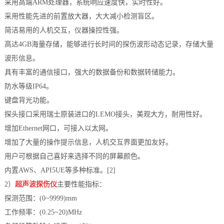
采用高端ARM处理器，系统响应速度快，实时性好。
档
与
采用性能先进的前置放大器，大大减小检测盲区。
系
简洁易用的人机交互，仪器操控性强。
支
德
高达4GB海量存储，能够进行长时间的探伤波形动态记录，存储大量
波形信息。
持
斯
具有丰富的通信接口，强大的数据备份和数据转储能力。
森
防水等级IP64。
键盘背光功能。
探头接口采用瑞士原装进口的LEMO接头，美观大方，耐用性好。
增加Ethernet网口，可接入以太网。
增加了大量的操作提示信息，人机交互界面更加友好。
用户可根据自己喜好来选择不同的屏幕颜色。
内置AWS、API5UE等多种标准。[2]
2）
超声波探伤仪
主要性能指标：
探测范围：(0~9999)mm
工作频率：(0.25~20)MHz