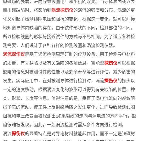
原磁场的强弱，进而导致线圈电压和阻抗的改变。当导体表面或近表
档
与
面出现缺陷时，将影响到
涡流探伤仪
的涡流的强度和分布，涡流的变
系
化又引起了检测线圈电压和阻抗的变化，根据这一变化，就可以间接
支
德
地知道导体内缺陷的存在。由于试件形状的不同，检测部位的不同，
所以检验线圈的形状与接近试件的方式与不尽相同。为了适应各种检
持
斯
测需要，人们设计了各种各样的检测线圈和涡流检测仪器。
森
涡流探伤仪
是基于涡流检测原理研制的仪器设备，用于检测导电材料
的质量，有无缺陷以及有关缺陷的各项信息。智能型
探伤仪
可以根据
缺陷的信息对被测试件的性能以及剩余寿命等进行评估，减少危害的
发生。实际应用中，在对被测导体进行检测时，涡流
探伤仪
的探头以
一定的速度移动，根据涡流变化的波形可以得到有关缺陷的位置、种
类、形状、长度等信息。值得注意的是，垂直于涡电流流向的裂纹阻
挡了它的流动，使工件上反射磁场随之发生变化，进而导致检测线圈
阻抗和电压改变而被探测出;如果裂纹的走向与涡电流的方向平行，缺
陷很难被发现。因此，一般涡流检测时需从多个方向进行检测。
涡流
探伤仪
的显著特点是对导电材料就能起作用，而不一定是铁磁材