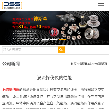
网
站
关
首
于
新
页
德
闻
产
斯
动
品
检
森
态
展
测
合
公司新闻
首页
>>
新闻动态
>>
公司新闻
示
案
作
视
涡流探伤仪的性能
例
伙
频
技
涡流探伤仪
的探测是把导体接近通有交流电的线圈，由线圈建立交变
伴
中
术
服
磁场，该交变磁场通过导体，并与之发生电磁感应作用，在导体内建
立涡流。导体中的涡流也会产生自己的磁场，涡流磁场的作用改变了
心
文
务
联