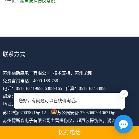
下一页：
超声波探伤仪常识
联系方式
​苏州德斯森电子有限公司 技术支持：
苏州荣邦
免费咨询电话：4000-188-758
电话：0512-63419655,63059165 传真：0512-63433855
邮箱：z5421473@126.com
您好，有问题可以在线咨询哦。
地址：江苏省苏州市吴中区临湖镇东山大道4168号U科技园31幢
苏ICP备07003871号-12
苏公网安备 32050602010631号
苏州德斯森电子有限公司主营
探伤仪
，
超声波探伤仪
，
涡流探伤仪
，
焊缝探伤仪
，
裂纹探伤仪
，
xml地图
htm地图
txt地图
拨打电话
网站统计