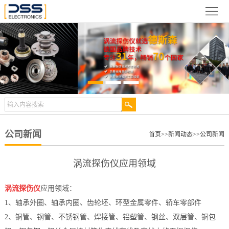
网
站
关
首
于
新
页
德
闻
产
斯
动
品
检
森
态
展
测
合
公司新闻
首页
>>
新闻动态
>>
公司新闻
示
案
作
视
涡流探伤仪应用领域
例
伙
频
技
涡流探伤仪
应用领域：
伴
中
术
服
1、轴承外圈、轴承内圈、齿轮坯、环型金属零件、轿车零部件
2、铜管、钢管、不锈钢管、焊接管、铝塑管、钢丝、双层管、铜包
心
文
务
联