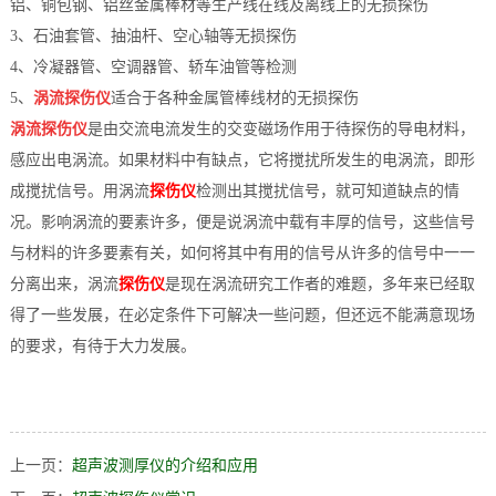
铝、铜包钢、铝丝金属棒材等生产线在线及离线上的无损探伤
档
与
3、石油套管、抽油杆、空心轴等无损探伤
系
4、冷凝器管、空调器管、轿车油管等检测
支
德
5、
涡流探伤仪
适合于各种金属管棒线材的无损探伤
涡流探伤仪
是由交流电流发生的交变磁场作用于待探伤的导电材料，
持
斯
感应出电涡流。如果材料中有缺点，它将搅扰所发生的电涡流，即形
森
成搅扰信号。用涡流
探伤仪
检测出其搅扰信号，就可知道缺点的情
况。影响涡流的要素许多，便是说涡流中载有丰厚的信号，这些信号
与材料的许多要素有关，如何将其中有用的信号从许多的信号中一一
分离出来，涡流
探伤仪
是现在涡流研究工作者的难题，多年来已经取
得了一些发展，在必定条件下可解决一些问题，但还远不能满意现场
的要求，有待于大力发展。
上一页：
超声波测厚仪的介绍和应用