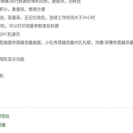
号处理器)进行数据处理和控制，速度快，功耗低
体积小，重量轻，使用方便
池，容量高，无记忆效应，连续工作时间大于20小时
印机，可以打印测量参数值及轮廓
与PC机通讯
选配曲面传感器测量曲面，小孔传感器测量内孔孔壁，沟槽/深槽传感器测
有图形显示功能
机
探伤仪
原理