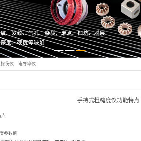
波探伤仪
电导率仪
手持式粗糙度仪功能特点
特点
糙度参数值