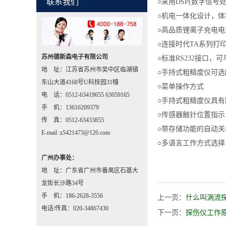
联系我们
○采用DSP(数字信
○机电一体化设计，
○高品质锂离子充电电
○连接时代TA系列打
苏州德斯森电子有限公司
○标准RS232接口，可
地 址：江苏省苏州市吴中区临湖镇
○手持式粗糙度仪可
东山大道4168号U科技园31幢
○菜单操作方式
电 话：0512-63419655 63059165
○手持式粗糙度仪具
手 机：13616209379
○传感器触针位置指示
传 真：0512-63433855
○带存储功能的自动关
E-mail :z5421473@126.com
○多语言工作方式选择
广州办事处：
地 址：广东省广州市番禺区石基大
龙街长沙路34号
手 机：186-2628-3556
上一页：
什么叫涡流
电话/传真：020-34867430
下一页：
探伤仪工作