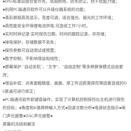
●IP65标准铝镁合金外壳，坚固耐用，防水防尘，抗干扰能力强；
●利用PC端通讯软件可以升级仪器系统的功能；
●真彩屏超高亮显示，亮度可调，适合强光、弱光的工作环境；
●高性能安全环保锂电池供电,可连续工作7小时。
●实时时钟记录:实时探伤日期、时间的跟踪记录，并存储；
●掉电保护，存储数据不丢失；
●探伤参数可自动测试或预置；
●数字抑制，不影响增益和线性；
●屏幕保护:"自动关机"、"文字"、"自由定制"等多种屏保模式自由更
改；
●增益补偿：对表面粗糙度、曲面、厚工件远距离探伤等因素造成的D
b衰减可进行修正；
●PC端通讯软件软键盘操作，实现了计算机控制探伤仪主机进行探伤
的目标；●角度和K值两种输入方式●回波次数分析●电源状态指示●闸
门声光报警●DAC声光报警●
屏幕的冻结和解冻