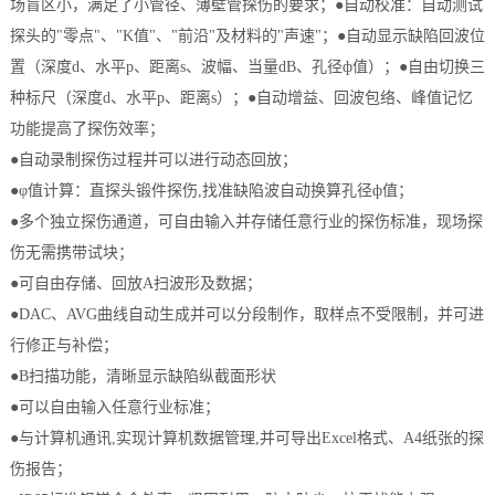
场盲区小，满足了小管径、薄壁管探伤的要求；●自动校准：自动测试
探头的"零点"、"K值"、"前沿"及材料的"声速"；●自动显示缺陷回波位
置（深度d、水平p、距离s、波幅、当量dB、孔径ф值）；●自由切换三
种标尺（深度d、水平p、距离s）；●自动增益、回波包络、峰值记忆
功能提高了探伤效率；
●自动录制探伤过程并可以进行动态回放；
●φ值计算：直探头锻件探伤,找准缺陷波自动换算孔径ф值；
●多个独立探伤通道，可自由输入并存储任意行业的探伤标准，现场探
伤无需携带试块；
●可自由存储、回放A扫波形及数据；
●DAC、AVG曲线自动生成并可以分段制作，取样点不受限制，并可进
行修正与补偿；
●B扫描功能，清晰显示缺陷纵截面形状
●可以自由输入任意行业标准；
●与计算机通讯,实现计算机数据管理,并可导出Excel格式、A4纸张的探
伤报告；