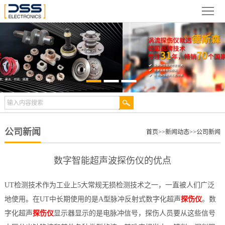
网
站
关
首
于
新
页
德
闻
产
斯
动
品
检
森
态
展
测
合
公司新闻
首页
>>
新闻动态
>>
公司新闻
示
案
作
视
数字智能超声波探伤仪的优点
例
伙
频
技
UT检测技术作为工业上5大常规无损检测技术之一，一直被人们广泛
伴
中
术
服
地使用。在UT中长期使用的是A型脉冲反射式数字化超声
探伤仪
。数
字化超声
探伤仪
显示器显示的是电脉冲信号，探伤人员要从这些信号
心
文
务
联