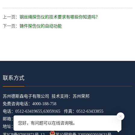
上一页：
钢丝绳探伤仪的技术要求有哪些你知道吗？
下一页：
铸件探伤仪的自动功能
联系方式
​苏州德斯森电子有限公司 技术支持：
苏州荣邦
免费咨询电话：4000-188-758
电话：0512-63419655,63059165 传真：0512-63433855
邮箱：z5421473@126.com
您好，有问题可以在线咨询哦。
地址：江苏省苏州市吴中区临湖镇东山大道4168号U科技园31幢
苏ICP备07003871号-12
苏公网安备 32050602010631号