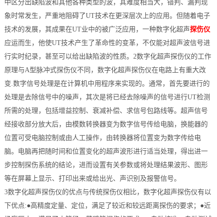
中区分出缺陷波和其他各种类型的波，其难度相当大，错判、漏判现
档
与
象时常发生，严重地阻碍了UT技术在更深层次上的应用。但随着电子
系
技术的发展，其成果在UT业中的被广泛应用，一种数字化超声
探伤仪
支
德
应运而生，他使UT技术产生了革命性的变革，不仅能对超声波信号进
行实时纪录，甚至可以给出缺陷波的性质。2数字化超声探伤仪的工作
持
斯
原理与A型脉冲式探伤仪不同，数字化超声探伤仪在电路上有重大改
森
变.数字信号处理是在计算机中用程序来实现的。通常，首先要进行的
处理是去除信号中的噪声，其次是将已经去除噪声的信号进行UT检测
所需的处理，包括增益控制、衰减补偿、求信号包路线等。超声信号
经接收部分放大后，由模数转换器变为数字信号传给电脑，换能器的
位置可受电脑控制或由人工操作，由转换器将位置变为数字传给电
脑。电脑再把随时间和位置变化的超声波形进行适当处理，得出进一
步控制探伤系统的结论，进而设置有关参数或将处理结果波形、图形
等在屏幕上显示、打印出来或给出光、声识别及报警信号。
3数字化超声探伤仪的优点与传统探伤仪相比，数字化超声探伤仪有以
下优点:●高精度定量、定位，满足了较近和较远距离探伤的要求；●近