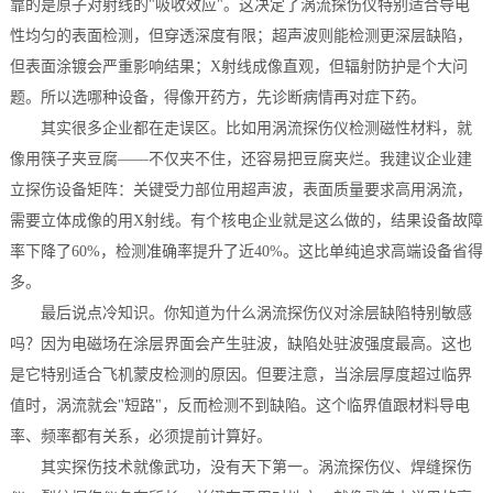
靠的是原子对射线的"吸收效应"。这决定了涡流探伤仪特别适合导电
性均匀的表面检测，但穿透深度有限；超声波则能检测更深层缺陷，
但表面涂镀会严重影响结果；X射线成像直观，但辐射防护是个大问
题。所以选哪种设备，得像开药方，先诊断病情再对症下药。
其实很多企业都在走误区。比如用涡流探伤仪检测磁性材料，就
像用筷子夹豆腐——不仅夹不住，还容易把豆腐夹烂。我建议企业建
立探伤设备矩阵：关键受力部位用超声波，表面质量要求高用涡流，
需要立体成像的用X射线。有个核电企业就是这么做的，结果设备故障
率下降了60%，检测准确率提升了近40%。这比单纯追求高端设备省得
多。
最后说点冷知识。你知道为什么涡流探伤仪对涂层缺陷特别敏感
吗？因为电磁场在涂层界面会产生驻波，缺陷处驻波强度最高。这也
是它特别适合飞机蒙皮检测的原因。但要注意，当涂层厚度超过临界
值时，涡流就会"短路"，反而检测不到缺陷。这个临界值跟材料导电
率、频率都有关系，必须提前计算好。
其实探伤技术就像武功，没有天下第一。涡流探伤仪、焊缝探伤