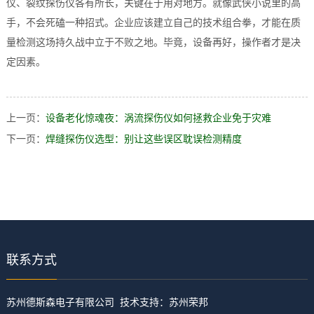
仪、裂纹探伤仪各有所长，关键在于用对地方。就像武侠小说里的高
手，不会死磕一种招式。企业应该建立自己的技术组合拳，才能在质
量检测这场持久战中立于不败之地。毕竟，设备再好，操作者才是决
定因素。
上一页：
设备老化惊魂夜：涡流探伤仪如何拯救企业免于灾难
下一页：
焊缝探伤仪选型：别让这些误区耽误检测精度
联系方式
​苏州德斯森电子有限公司 技术支持：
苏州荣邦