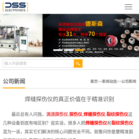
网
站
关
首
于
新
页
德
闻
产
斯
动
品
检
森
态
展
测
合
公司新闻
首页
>>
新闻动态
>>
公司新闻
示
案
作
视
焊缝探伤仪的真正价值在于精准识别
例
伙
频
技
最近总有人问我，
涡流探伤仪
,
探伤仪
,
焊缝探伤仪
,
裂纹探伤仪
这
伴
中
术
服
几种设备到底有啥区别？说实话，很多人把
焊缝探伤仪
和
裂纹探伤仪
混为一谈，其实它们解决的核心问题完全不同。就像问你是要精准狙
心
文
务
联