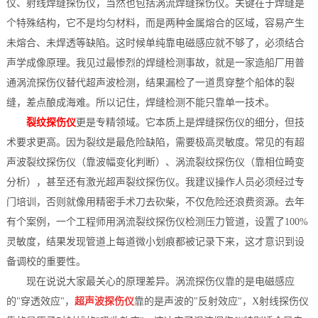
仪、射线焊缝探伤仪，当然也包括涡流焊缝探伤仪。关键在于焊缝是
个特殊结构，它不是均匀材料，而是两种金属熔合的区域，容易产生
未熔合、未焊透等缺陷。这时候单纯靠电磁感应就不够了，必须结合
声学成像原理。我见过最惨烈的焊缝检测事故，就是一家造船厂用普
通涡流探伤仪替代超声波检测，结果漏检了一道贯穿整个船体的裂
缝，差点酿成海难。所以记住，焊缝检测不能只靠单一技术。
裂纹探伤仪
更是专精领域。它本质上是焊缝探伤仪的细分，但技
术要求更高。因为裂纹是最危险缺陷，需要极高灵敏度。常见的有超
声波裂纹探伤仪（靠波幅变化判断）、涡流裂纹探伤仪（靠相位畸变
分析），甚至还有激光超声裂纹探伤仪。我建议操作人员必须经过专
门培训，否则就像用精密手术刀去砍柴，不仅危险还浪费资源。去年
有个案例，一个工程师用涡流裂纹探伤仪检测压力管道，设置了100%
灵敏度，结果发现管道上每道微小划痕都被记录下来，这才意识到设
备调校的重要性。
现在说说大家最关心的原理差异。涡流探伤仪靠的是电磁感应
的"穿透效应"，
超声波探伤仪
靠的是声波的"反射效应"，X射线探伤仪