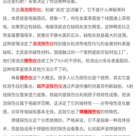
击还是扫射？答案决定了你选哪种设备。
档
与
先说
涡流探伤仪
。别被"涡流"这词骗了，它不是什么神秘黑科
系
技，本质就是电磁感应。想象一下，你在金属表面放个线圈通上高频
支
德
电，如果旁边有缺陷，电磁场就会在缺陷处发生畸变。这种畸变比正
常金属要强得多，就像往平静水面扔石头，缺陷处就是最大的涟漪。
持
斯
这种原理决定了
涡流探伤仪
特别擅长检测导电性均匀的金属材料表面
森
缺陷，尤其是非磁性材料。我接触过的一个案例是航空铝材加工厂，
他们用涡流
探伤仪
连续工作了8小时不停机，检测出20多处表面裂纹，
这种效率是很多其他方法比不了的。
再看
探伤仪
这个大概念。很多人以为探伤仪是个统称，其实它是
检测手段的集合。
超声波探伤仪
通过声波传播时间差异判断缺陷，X射
线探伤仪靠穿透力成像，核磁共振探伤仪利用原子核特性成像。而涡
流探伤仪属于电磁学范畴，这决定了它的独特性——对导电性变化敏
感，对非导电缺陷基本无效。这就引出了
焊缝探伤仪
的特殊性。
焊缝探伤仪这个分类很微妙。严格来说，它不是指某一种具体技
术，而是指适用于焊缝检测的探伤设备集合。比如超声波焊缝探伤