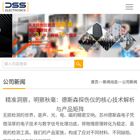
网
站
关
首
于
新
页
德
闻
产
斯
动
品
检
森
态
展
测
合
公司新闻
首页
>>
新闻动态
>>
公司新闻
示
案
作
视
精准洞察，明察秋毫：德斯森探伤仪的核心技术解析
例
伙
频
技
与产品矩阵
无损检测的世界，是声、光、电、磁的精密交响。苏州德斯森电子凭
伴
中
术
服
借深厚的电子技术与数字信号处理功底，将物理原理转化为稳定、直
观的检测工具。我们的产品家族，构成了应对不同材料、不同缺陷、
心
文
务
联