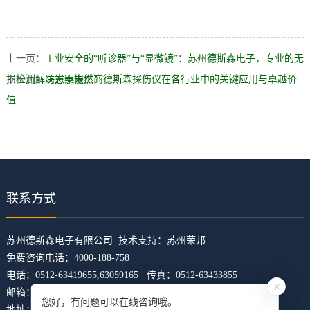
上一页：
工业安全的“听诊器”与“显微镜”：苏州德斯森电子，专业的无
损检测解决方案提供商
下一页：
防患于未然：德斯森探伤仪在各行业中的关键应用与卓越价
值
联系方式
​苏州德斯森电子有限公司 技术支持：
苏州荣邦
免费咨询电话：4000-188-758
电话：0512-63419655,63059165 传真：0512-63433855
邮箱：z5421473@126.com
您好，有问题可以在线咨询哦。
地址：江苏省苏州市吴中区临湖镇东山大道4168号U科技园31幢