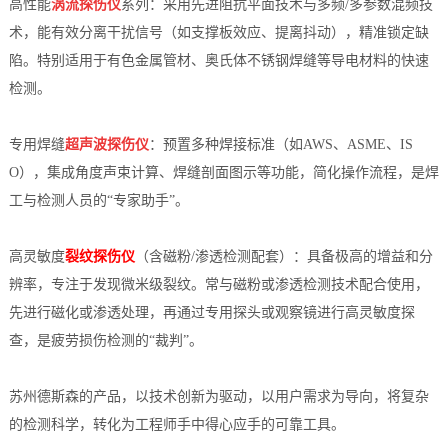
高性能
涡流探伤仪
系列：采用先进阻抗平面技术与多频/多参数混频技
术，能有效分离干扰信号（如支撑板效应、提离抖动），精准锁定缺
陷。特别适用于有色金属管材、奥氏体不锈钢焊缝等导电材料的快速
检测。
专用焊缝
超声波探伤仪
：预置多种焊接标准（如AWS、ASME、IS
O），集成角度声束计算、焊缝剖面图示等功能，简化操作流程，是焊
工与检测人员的“专家助手”。
高灵敏度
裂纹探伤仪
（含磁粉/渗透检测配套）：具备极高的增益和分
辨率，专注于发现微米级裂纹。常与磁粉或渗透检测技术配合使用，
先进行磁化或渗透处理，再通过专用探头或观察镜进行高灵敏度探
查，是疲劳损伤检测的“裁判”。
苏州德斯森的产品，以技术创新为驱动，以用户需求为导向，将复杂
的检测科学，转化为工程师手中得心应手的可靠工具。