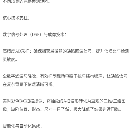
不同场景的完整侦测矩阵。
档
与
系
核心技术支柱：
支
德
数字信号处理（DSP）与成像技术：
持
斯
森
高精度AD采样：确保捕获最微弱的缺陷回波信号，提升信噪比与检测
灵敏度。
全数字滤波与降噪：有效抑制现场电磁干扰与结构噪声，让缺陷信号
在复杂背景下依然清晰可辨。
实时彩色B/C扫描成像：将抽象的A扫波形转化为直观的二维/三维图
像，缺陷位置、形态、尺寸一目了然，极大降低了结果判读门槛。
智能化与自动化集成：