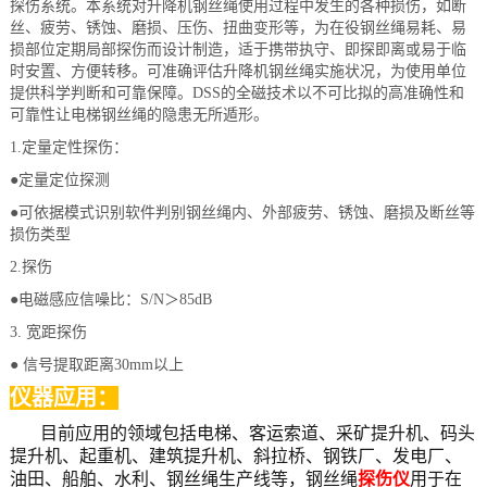
探伤系统。本系统对升降机钢丝绳使用过程中发生的各种损伤，如断
丝、疲劳、锈蚀、磨损、压伤、扭曲变形等，为在役钢丝绳易耗、易
损部位定期局部探伤而设计制造，适于携带执守、即探即离或易于临
时安置、方便转移。可准确评估升降机钢丝绳实施状况，为使用单位
提供科学判断和可靠保障。DSS的全磁技术以不可比拟的高准确性和
可靠性让电梯钢丝绳的隐患无所遁形。
1.定量定性探伤：
●定量定位探测
●可依据模式识别软件判别钢丝绳内、外部疲劳、锈蚀、磨损及断丝等
损伤类型
2.探伤
●电磁感应信噪比：S/N＞85dB
3. 宽距探伤
● 信号提取距离30mm以上
仪器应用：
目前应用的领域包括电梯、客运索道、采矿提升机、码头
提升机、起重机、建筑提升机、斜拉桥、钢铁厂、发电厂、
油田、船舶、水利、钢丝绳生产线等，钢丝绳
探伤仪
用于在