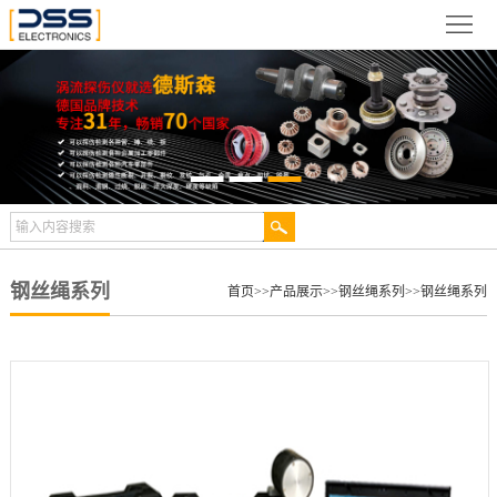
网
站
关
首
于
新
页
德
闻
产
斯
动
品
检
森
态
展
测
合
钢丝绳系列
首页
>>
产品展示
>>
钢丝绳系列
>>
钢丝绳系列
示
案
作
视
例
伙
频
技
伴
中
术
服
心
文
务
联