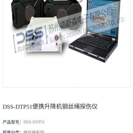
档
与
系
支
德
持
斯
森
DSS-DTP51便携升降机钢丝绳探伤仪
产品型号：
DSS-DTP51
所属分类：
钢丝绳系列