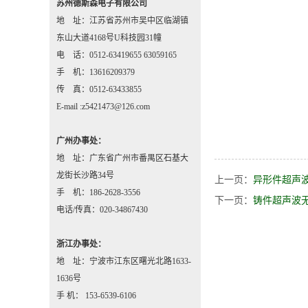
苏州德斯森电子有限公司
地 址：江苏省苏州市吴中区临湖镇
东山大道4168号U科技园31幢
电 话：0512-63419655 63059165
手 机：13616209379
传 真：0512-63433855
E-mail :z5421473@126.com
广州办事处：
地 址：广东省广州市番禺区石基大
龙街长沙路34号
上一页：
异形件超声
手 机：186-2628-3556
下一页：
铸件超声波
电话/传真：020-34867430
浙江办事处：
地 址：宁波市江东区曙光北路1633-
1636号
手 机： 153-6539-6106